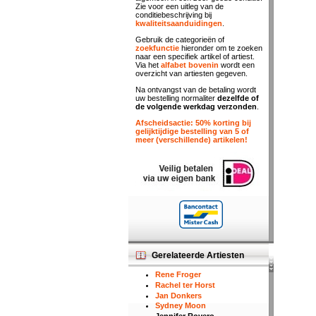
Zie voor een uitleg van de
conditiebeschrijving bij
kwaliteitsaanduidingen
.
Gebruik de categorieën of
zoekfunctie
hieronder om te zoeken
naar een specifiek artikel of artiest.
Via het
alfabet bovenin
wordt een
overzicht van artiesten gegeven.
Na ontvangst van de betaling wordt
uw bestelling normaliter
dezelfde of
de volgende werkdag verzonden
.
Afscheidsactie: 50% korting bij
gelijktijdige bestelling van 5 of
meer (verschillende) artikelen!
Gerelateerde Artiesten
Rene Froger
Rachel ter Horst
Jan Donkers
Sydney Moon