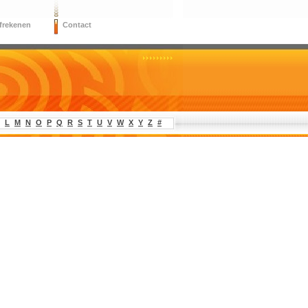
frekenen
Contact
L
M
N
O
P
Q
R
S
T
U
V
W
X
Y
Z
#