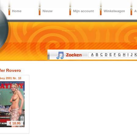
Home
Nieuw
Mijn account
Winkelwagen
A
A
B
C
D
E
F
G
H
I
J
K
fer Rovero
boy 2001 Nr. 10
€ 18.95