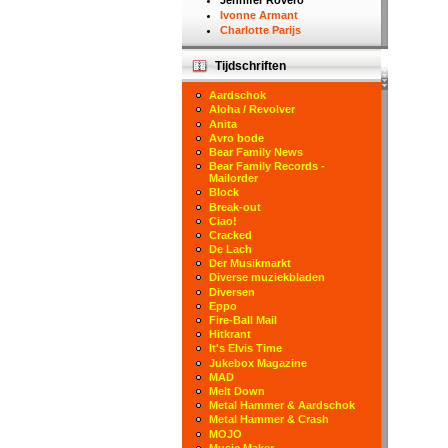
Jennifer Rovero
Ivonne Armant
Charlotte Parijs
Tijdschriften
Aardschok
Aloha / Revolver
Anita
Avro bode
Bear Family News
Bear Family Records -
Mailorder
Block
Break-out
Ciao!
Cracked
De Lach
Der Musikmarkt
Diverse muziekbladen
Diversen
Eppo
Fire-Ball Mail
Hitkrant
It's Elvis Time
Jukebox Magazine
MAD
Melt Down
Metal Hammer & Aardschok
Metal Hammer & Crash
MOJO
Music Maker