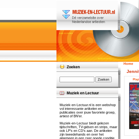
Home
Zoeken
Jenni
Play
Muziek en Lectuur
Muziek-en-Lectuur.nl is een webshop
vol interessante artikelen en
publicaties over jouw favoriete groep,
artiest of BN'er.
Muziek-en-Lectuur biedt gelezen
tijdschriften, TV-gidsen en strips, maar
ook LP's en CD's aan. De artikelen
zijn tweedehands en over het
algemeen in een zeer goede conditie.