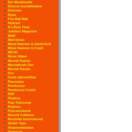
Der Musikmarkt
Diverse muziekbladen
Diversen
Eppo
Fire-Ball Mail
Hitkrant
It's Elvis Time
Jukebox Magazine
MAD
Melt Down
Metal Hammer & Aardschok
Metal Hammer & Crash
MOJO
Music Maker
Muziek Expres
Muziekkrant Oor
Muziek Parade
Oor
Oude tijdschriften
Panorama
Penthouse
Penthouse Comix
PEP
Playboy
Pop-Telescoop
Popfoto
Popzamelwerk
Record Collector
Rockville International
Smilin' Ears
Stripweekbladen
Televizier