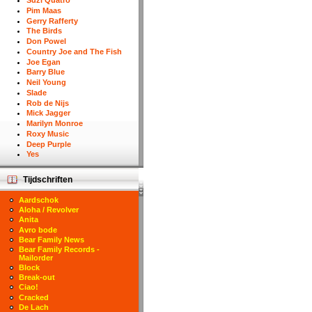
Suzi Quatro
Pim Maas
Gerry Rafferty
The Birds
Don Powel
Country Joe and The Fish
Joe Egan
Barry Blue
Neil Young
Slade
Rob de Nijs
Mick Jagger
Marilyn Monroe
Roxy Music
Deep Purple
Yes
Tijdschriften
Aardschok
Aloha / Revolver
Anita
Avro bode
Bear Family News
Bear Family Records -
Mailorder
Block
Break-out
Ciao!
Cracked
De Lach