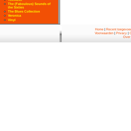
The (Faboulous) Sounds of
the Sixties
The Blues Collection
Veronica
Vinyl
Home
|
Recent toegevoeg
Voorwaarden
|
Privacy
|
Over