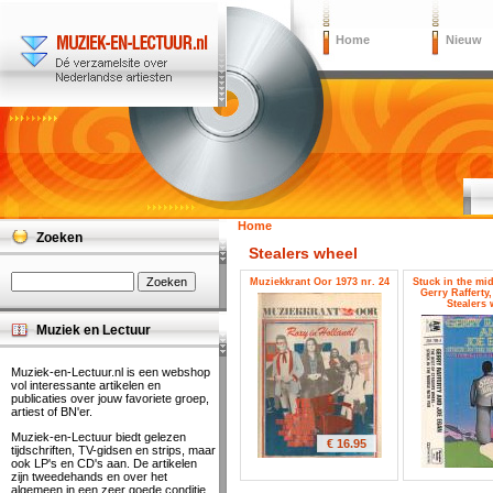
Home
Nieuw
Home
Zoeken
Stealers wheel
Muziekkrant Oor 1973 nr. 24
Stuck in the mid
Gerry Rafferty
Stealers 
Muziek en Lectuur
Muziek-en-Lectuur.nl is een webshop
vol interessante artikelen en
publicaties over jouw favoriete groep,
artiest of BN'er.
Muziek-en-Lectuur biedt gelezen
€ 16.95
tijdschriften, TV-gidsen en strips, maar
ook LP's en CD's aan. De artikelen
zijn tweedehands en over het
algemeen in een zeer goede conditie.