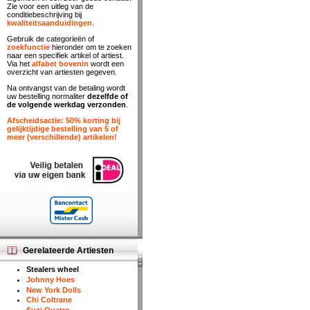
Zie voor een uitleg van de
conditiebeschrijving bij
kwaliteitsaanduidingen
.
Gebruik de categorieën of
zoekfunctie
hieronder om te zoeken
naar een specifiek artikel of artiest.
Via het
alfabet bovenin
wordt een
overzicht van artiesten gegeven.
Na ontvangst van de betaling wordt
uw bestelling normaliter
dezelfde of
de volgende werkdag verzonden
.
Afscheidsactie: 50% korting bij
gelijktijdige bestelling van 5 of
meer (verschillende) artikelen!
Gerelateerde Artiesten
Stealers wheel
Johnny Hoes
New York Dolls
Chi Coltrane