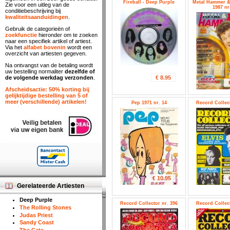
Fireball - Deep Purple
Metal Hammer 
Zie voor een uitleg van de
1987 nr
conditiebeschrijving bij
kwaliteitsaanduidingen
.
Gebruik de categorieën of
zoekfunctie
hieronder om te zoeken
naar een specifiek artikel of artiest.
Via het
alfabet bovenin
wordt een
overzicht van artiesten gegeven.
Na ontvangst van de betaling wordt
uw bestelling normaliter
dezelfde of
€ 8.95
de volgende werkdag verzonden
.
Afscheidsactie: 50% korting bij
gelijktijdige bestelling van 5 of
meer (verschillende) artikelen!
Pep 1971 nr. 14
Record Collect
€ 10.95
Gerelateerde Artiesten
Deep Purple
Record Collector nr. 396
Record Collect
The Rolling Stones
Judas Priest
Sandy Coast