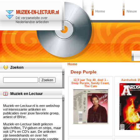
Home
Nieuw
Home
Zoeken
Deep Purple
12,5 jaar Top 40, deel 1 -
Aardschok 19
Deep Purple, Sandy Coast,
The Cats
Muziek en Lectuur
Muziek-en-Lectuur.nl is een webshop
vol interessante artikelen en
publicaties over jouw favoriete groep,
artiest of BN'er.
Muziek-en-Lectuur biedt gelezen
tijdschriften, TV-gidsen en strips, maar
ook LP's en CD's aan. De artikelen
zijn tweedehands en over het
algemeen in een zeer goede conditie.