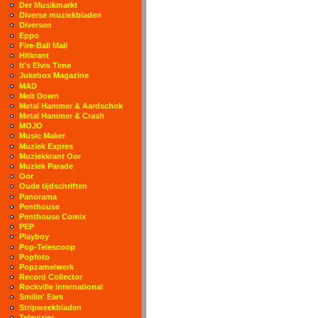
Der Musikmarkt
Diverse muziekbladen
Diversen
Eppo
Fire-Ball Mail
Hitkrant
It's Elvis Time
Jukebox Magazine
MAD
Melt Down
Metal Hammer & Aardschok
Metal Hammer & Crash
MOJO
Music Maker
Muziek Expres
Muziekkrant Oor
Muziek Parade
Oor
Oude tijdschriften
Panorama
Penthouse
Penthouse Comix
PEP
Playboy
Pop-Telescoop
Popfoto
Popzamelwerk
Record Collector
Rockville International
Smilin' Ears
Stripweekbladen
Televizier