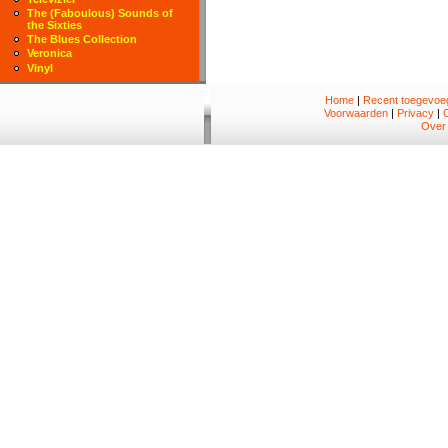
The (Faboulous) Sounds of
the Sixties
The Blues Collection
Veronica
Vinyl
Home
|
Recent toegevoeg
Voorwaarden
|
Privacy
|
Over