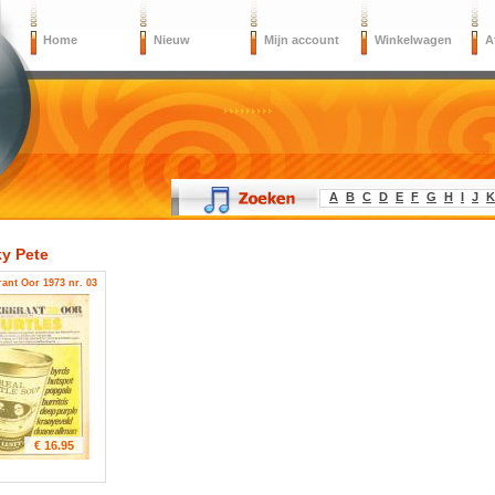
Home
Nieuw
Mijn account
Winkelwagen
A
A
B
C
D
E
F
G
H
I
J
K
y Pete
ant Oor 1973 nr. 03
€ 16.95