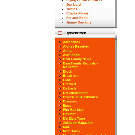
Flying Burriti Brothers
Jon Lord
Turtles
Charlie Parker
Flo and Eddie
Jimmy Dawkins
Tijdschriften
Aardschok
Aloha / Revolver
Anita
Avro bode
Bear Family News
Bear Family Records -
Mailorder
Block
Break-out
Ciao!
Cracked
De Lach
Der Musikmarkt
Diverse muziekbladen
Diversen
Eppo
Fire-Ball Mail
Hitkrant
It's Elvis Time
Jukebox Magazine
MAD
Melt Down