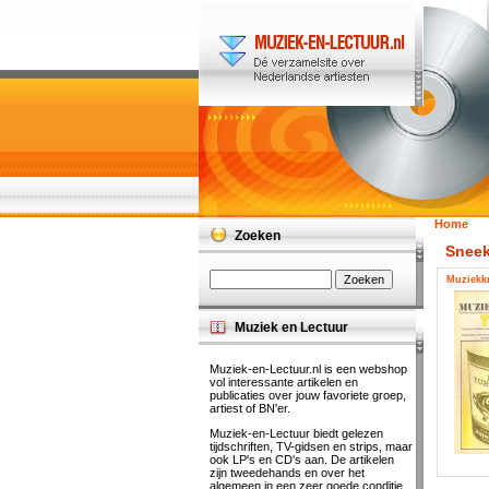
Home
Zoeken
Sneek
Muziekkr
Muziek en Lectuur
Muziek-en-Lectuur.nl is een webshop
vol interessante artikelen en
publicaties over jouw favoriete groep,
artiest of BN'er.
Muziek-en-Lectuur biedt gelezen
tijdschriften, TV-gidsen en strips, maar
ook LP's en CD's aan. De artikelen
zijn tweedehands en over het
algemeen in een zeer goede conditie.