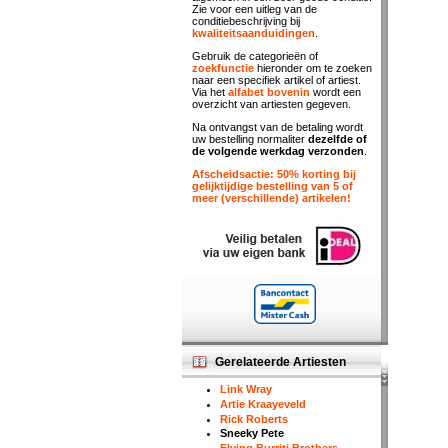
Zie voor een uitleg van de
conditiebeschrijving bij
kwaliteitsaanduidingen
.
Gebruik de categorieën of
zoekfunctie
hieronder om te zoeken
naar een specifiek artikel of artiest.
Via het
alfabet bovenin
wordt een
overzicht van artiesten gegeven.
Na ontvangst van de betaling wordt
uw bestelling normaliter
dezelfde of
de volgende werkdag verzonden
.
Afscheidsactie: 50% korting bij
gelijktijdige bestelling van 5 of
meer (verschillende) artikelen!
Gerelateerde Artiesten
Link Wray
Artie Kraayeveld
Rick Roberts
Sneeky Pete