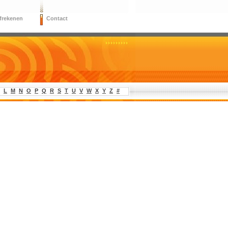
frekenen
Contact
L
M
N
O
P
Q
R
S
T
U
V
W
X
Y
Z
#