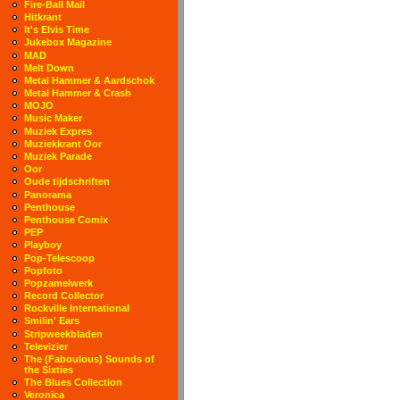
Fire-Ball Mail
Hitkrant
It's Elvis Time
Jukebox Magazine
MAD
Melt Down
Metal Hammer & Aardschok
Metal Hammer & Crash
MOJO
Music Maker
Muziek Expres
Muziekkrant Oor
Muziek Parade
Oor
Oude tijdschriften
Panorama
Penthouse
Penthouse Comix
PEP
Playboy
Pop-Telescoop
Popfoto
Popzamelwerk
Record Collector
Rockville International
Smilin' Ears
Stripweekbladen
Televizier
The (Faboulous) Sounds of
the Sixties
The Blues Collection
Veronica