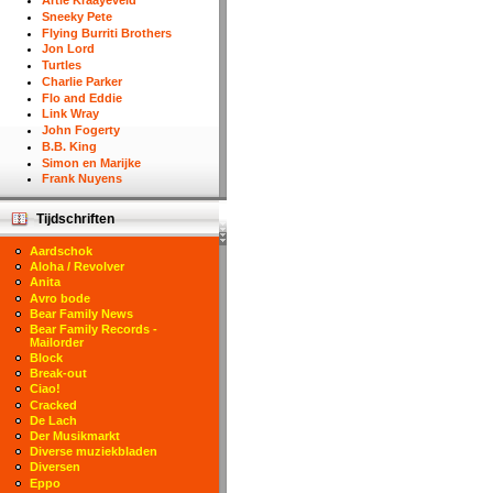
Artie Kraayeveld
Sneeky Pete
Flying Burriti Brothers
Jon Lord
Turtles
Charlie Parker
Flo and Eddie
Link Wray
John Fogerty
B.B. King
Simon en Marijke
Frank Nuyens
Tijdschriften
Aardschok
Aloha / Revolver
Anita
Avro bode
Bear Family News
Bear Family Records -
Mailorder
Block
Break-out
Ciao!
Cracked
De Lach
Der Musikmarkt
Diverse muziekbladen
Diversen
Eppo