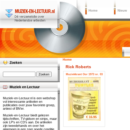
Home
Nieuw
Home
Zoeken
Rick Roberts
Muziekkrant Oor 1973 nr. 03
Muziek en Lectuur
Muziek-en-Lectuur.nl is een webshop
vol interessante artikelen en
publicaties over jouw favoriete groep,
artiest of BN'er.
Muziek-en-Lectuur biedt gelezen
€ 16.95
tijdschriften, TV-gidsen en strips, maar
ook LP's en CD's aan. De artikelen
zijn tweedehands en over het
algemeen in een zeer goede conditie.