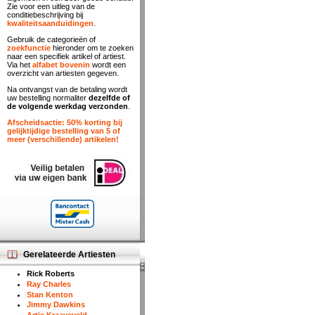
Zie voor een uitleg van de
conditiebeschrijving bij
kwaliteitsaanduidingen
.
Gebruik de categorieën of
zoekfunctie
hieronder om te zoeken
naar een specifiek artikel of artiest.
Via het
alfabet bovenin
wordt een
overzicht van artiesten gegeven.
Na ontvangst van de betaling wordt
uw bestelling normaliter
dezelfde of
de volgende werkdag verzonden
.
Afscheidsactie: 50% korting bij
gelijktijdige bestelling van 5 of
meer (verschillende) artikelen!
Gerelateerde Artiesten
Rick Roberts
Ray Charles
Stan Kenton
Jimmy Dawkins