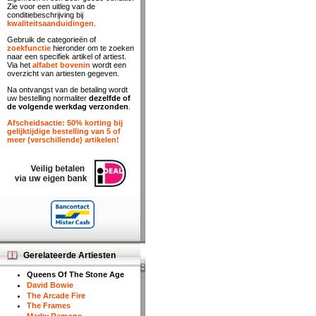
Zie voor een uitleg van de
conditiebeschrijving bij
kwaliteitsaanduidingen
.
Gebruik de categorieën of
zoekfunctie
hieronder om te zoeken
naar een specifiek artikel of artiest.
Via het
alfabet bovenin
wordt een
overzicht van artiesten gegeven.
Na ontvangst van de betaling wordt
uw bestelling normaliter
dezelfde of
de volgende werkdag verzonden
.
Afscheidsactie: 50% korting bij
gelijktijdige bestelling van 5 of
meer (verschillende) artikelen!
Gerelateerde Artiesten
Queens Of The Stone Age
David Bowie
The Arcade Fire
The Frames