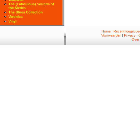
The (Faboulous) Sounds of
the Sixties
The Blues Collection
Veronica
Vinyl
Home
|
Recent toegevoeg
Voorwaarden
|
Privacy
|
Over