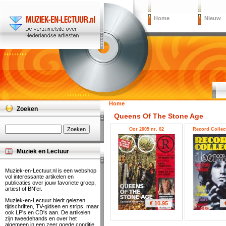
Home
Nieuw
Home
Zoeken
Queens Of The Stone Age
Oor 2005 nr. 02
Record Collect
Muziek en Lectuur
Muziek-en-Lectuur.nl is een webshop
vol interessante artikelen en
publicaties over jouw favoriete groep,
artiest of BN'er.
Muziek-en-Lectuur biedt gelezen
€ 10.95
tijdschriften, TV-gidsen en strips, maar
ook LP's en CD's aan. De artikelen
zijn tweedehands en over het
algemeen in een zeer goede conditie.