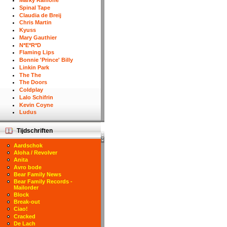
Marky Ramone
Spinal Tape
Claudia de Breij
Chris Martin
Kyuss
Mary Gauthier
N*E*R*D
Flaming Lips
Bonnie 'Prince' Billy
Linkin Park
The The
The Doors
Coldplay
Lalo Schifrin
Kevin Coyne
Ludus
Tijdschriften
Aardschok
Aloha / Revolver
Anita
Avro bode
Bear Family News
Bear Family Records -
Mailorder
Block
Break-out
Ciao!
Cracked
De Lach