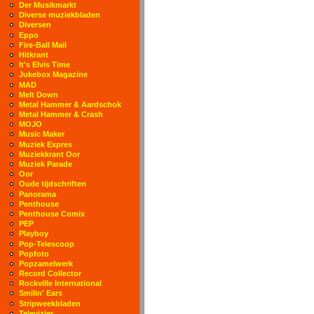
Der Musikmarkt
Diverse muziekbladen
Diversen
Eppo
Fire-Ball Mail
Hitkrant
It's Elvis Time
Jukebox Magazine
MAD
Melt Down
Metal Hammer & Aardschok
Metal Hammer & Crash
MOJO
Music Maker
Muziek Expres
Muziekkrant Oor
Muziek Parade
Oor
Oude tijdschriften
Panorama
Penthouse
Penthouse Comix
PEP
Playboy
Pop-Telescoop
Popfoto
Popzamelwerk
Record Collector
Rockville International
Smilin' Ears
Stripweekbladen
Televizier