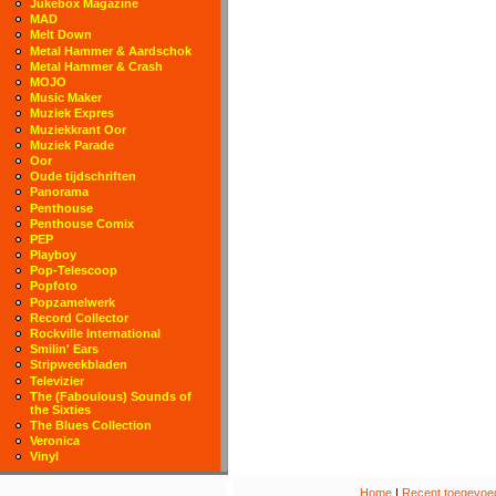
Jukebox Magazine
MAD
Melt Down
Metal Hammer & Aardschok
Metal Hammer & Crash
MOJO
Music Maker
Muziek Expres
Muziekkrant Oor
Muziek Parade
Oor
Oude tijdschriften
Panorama
Penthouse
Penthouse Comix
PEP
Playboy
Pop-Telescoop
Popfoto
Popzamelwerk
Record Collector
Rockville International
Smilin' Ears
Stripweekbladen
Televizier
The (Faboulous) Sounds of
the Sixties
The Blues Collection
Veronica
Vinyl
Home
|
Recent toegevoeg