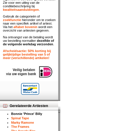
Zie voor een uitleg van de
conditiebeschrijving bij
kwaliteitsaanduidingen
.
Gebruik de categorieën of
zoekfunctie
hieronder om te zoeken
naar een specifiek artikel of artiest.
Via het
alfabet bovenin
wordt een
overzicht van artiesten gegeven.
Na ontvangst van de betaling wordt
uw bestelling normaliter
dezelfde of
de volgende werkdag verzonden
.
Afscheidsactie: 50% korting bij
gelijktijdige bestelling van 5 of
meer (verschillende) artikelen!
Gerelateerde Artiesten
Bonnie 'Prince' Billy
Spinal Tape
Marky Ramone
The Frames