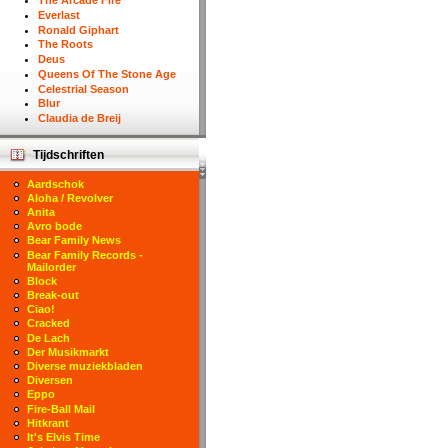
The Arcade Fire
Everlast
Ronald Giphart
The Roots
Deus
Queens Of The Stone Age
Celestrial Season
Blur
Claudia de Breij
Tijdschriften
Aardschok
Aloha / Revolver
Anita
Avro bode
Bear Family News
Bear Family Records -
Mailorder
Block
Break-out
Ciao!
Cracked
De Lach
Der Musikmarkt
Diverse muziekbladen
Diversen
Eppo
Fire-Ball Mail
Hitkrant
It's Elvis Time