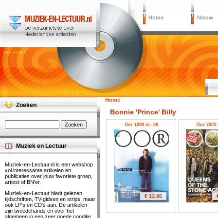
Home
Nieuw
Home
Zoeken
Bonnie 'Prince' Billy
Oor 1999 nr. 06
Oor 2005 
Muziek en Lectuur
Muziek-en-Lectuur.nl is een webshop
vol interessante artikelen en
publicaties over jouw favoriete groep,
artiest of BN'er.
Muziek-en-Lectuur biedt gelezen
€ 12.95
tijdschriften, TV-gidsen en strips, maar
ook LP's en CD's aan. De artikelen
zijn tweedehands en over het
algemeen in een zeer goede conditie.