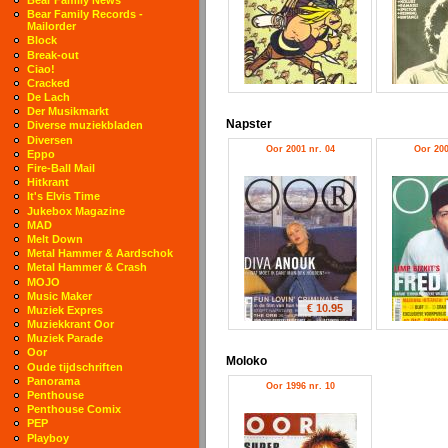
Bear Family Records -
Mailorder
Block
Break-out
Ciao!
Cracked
De Lach
Der Musikmarkt
Napster
Diverse muziekbladen
Diversen
Oor 2001 nr. 04
Oor 200
Eppo
Fire-Ball Mail
Hitkrant
It's Elvis Time
Jukebox Magazine
MAD
Melt Down
Metal Hammer & Aardschok
Metal Hammer & Crash
MOJO
Music Maker
€ 10.95
Muziek Expres
Muziekkrant Oor
Muziek Parade
Oor
Moloko
Oude tijdschriften
Panorama
Oor 1996 nr. 10
Penthouse
Penthouse Comix
PEP
Playboy