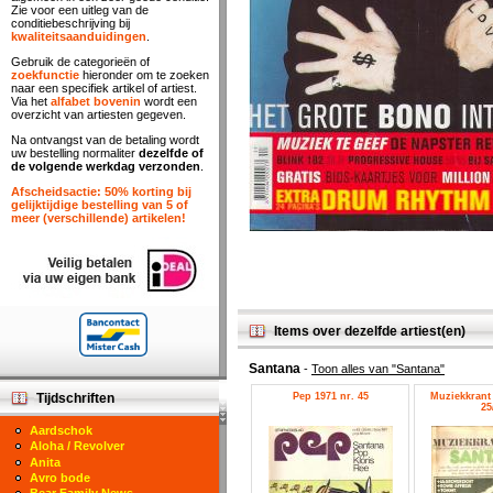
Zie voor een uitleg van de
conditiebeschrijving bij
kwaliteitsaanduidingen
.
Gebruik de categorieën of
zoekfunctie
hieronder om te zoeken
naar een specifiek artikel of artiest.
Via het
alfabet bovenin
wordt een
overzicht van artiesten gegeven.
Na ontvangst van de betaling wordt
uw bestelling normaliter
dezelfde of
de volgende werkdag verzonden
.
Afscheidsactie: 50% korting bij
gelijktijdige bestelling van 5 of
meer (verschillende) artikelen!
Items over dezelfde artiest(en)
Santana
-
Toon alles van "Santana"
Pep 1971 nr. 45
Muziekkrant 
Tijdschriften
25
Aardschok
Aloha / Revolver
Anita
Avro bode
Bear Family News