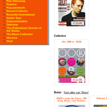
Pop-Telescoop
Popfoto
Popzamelwerk
Record Collector
Rockville International
Smilin' Ears
Stripweekbladen
€ 12.95
Televizier
The (Faboulous) Sounds of
the Sixties
The Blues Collection
Calexico
Veronica
Vinyl
Oor 1998 nr. 25/26
€ 12.95
Bono
-
Toon alles van "Bono"
M&M's sings the blues - BB
Hitkrant 1
King, Bono, Carl Perkins,
Little Willie, Torben
Johanson, Wilsons