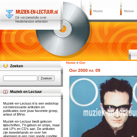
Home
Nieuw
Home
»
Oor
Zoeken
Oor 2000 nr. 09
Muziek en Lectuur
Muziek-en-Lectuur.nl is een webshop
vol interessante artikelen en
publicaties over jouw favoriete groep,
artiest of BN'er.
Muziek-en-Lectuur biedt gelezen
tijdschriften, TV-gidsen en strips, maar
ook LP's en CD's aan. De artikelen
zijn tweedehands en over het
algemeen in een zeer goede conditie.