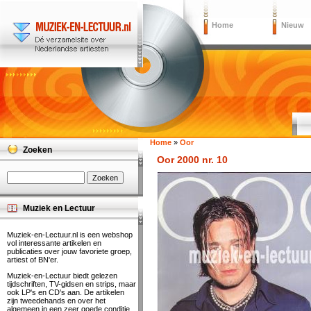
Home
Nieuw
Home
»
Oor
Zoeken
Oor 2000 nr. 10
Muziek en Lectuur
Muziek-en-Lectuur.nl is een webshop
vol interessante artikelen en
publicaties over jouw favoriete groep,
artiest of BN'er.
Muziek-en-Lectuur biedt gelezen
tijdschriften, TV-gidsen en strips, maar
ook LP's en CD's aan. De artikelen
zijn tweedehands en over het
algemeen in een zeer goede conditie.