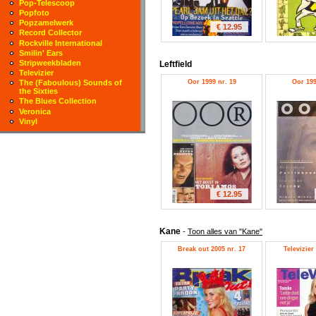
Pop-Telescoop
Popfoto
Popzamelwerk
€ 12.95
Record Collector
Rockville International
Smilin' Ears
Stripweekbladen
Leftfield
Televizier
Oor 1999 nr. 19
Oor 199
The (Faboulous) Sounds of
the Sixties
The Blues Collection
Veronica
Vinyl
€ 12.95
Kane
-
Toon alles van "Kane"
Break out 2005 nr. 17
Televizier