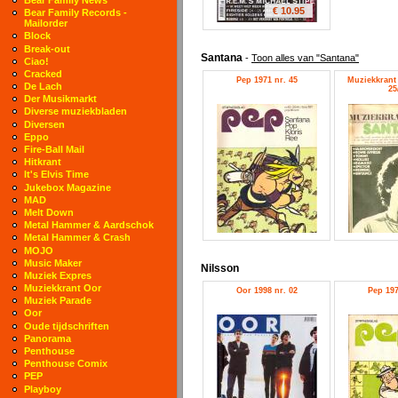
€ 10.95
Bear Family Records -
Mailorder
Block
Break-out
Santana
-
Toon alles van "Santana"
Ciao!
Cracked
Pep 1971 nr. 45
Muziekkrant 
De Lach
25
Der Musikmarkt
Diverse muziekbladen
Diversen
Eppo
Fire-Ball Mail
Hitkrant
It's Elvis Time
Jukebox Magazine
MAD
Melt Down
Metal Hammer & Aardschok
Metal Hammer & Crash
MOJO
Music Maker
Nilsson
Muziek Expres
Muziekkrant Oor
Oor 1998 nr. 02
Pep 197
Muziek Parade
Oor
Oude tijdschriften
Panorama
Penthouse
Penthouse Comix
PEP
Playboy