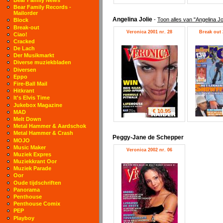
Bear Family Records -
Mailorder
Angelina Jolie
-
Toon alles van "Angelina Jo
Block
Break-out
Veronica 2001 nr. 28
Break out 
Ciao!
Cracked
De Lach
Der Musikmarkt
Diverse muziekbladen
Diversen
Eppo
Fire-Ball Mail
Hitkrant
It's Elvis Time
Jukebox Magazine
€ 10.95
MAD
Melt Down
Metal Hammer & Aardschok
Metal Hammer & Crash
Peggy-Jane de Schepper
MOJO
Music Maker
Veronica 2002 nr. 06
Muziek Expres
Muziekkrant Oor
Muziek Parade
Oor
Oude tijdschriften
Panorama
Penthouse
Penthouse Comix
PEP
Playboy