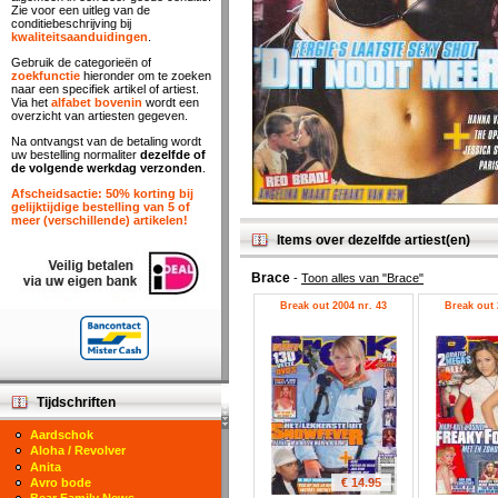
Zie voor een uitleg van de
conditiebeschrijving bij
kwaliteitsaanduidingen
.
Gebruik de categorieën of
zoekfunctie
hieronder om te zoeken
naar een specifiek artikel of artiest.
Via het
alfabet bovenin
wordt een
overzicht van artiesten gegeven.
Na ontvangst van de betaling wordt
uw bestelling normaliter
dezelfde of
de volgende werkdag verzonden
.
Afscheidsactie: 50% korting bij
gelijktijdige bestelling van 5 of
meer (verschillende) artikelen!
Items over dezelfde artiest(en)
Brace
-
Toon alles van "Brace"
Break out 2004 nr. 43
Break out 
Tijdschriften
Aardschok
Aloha / Revolver
Anita
€ 14.95
Avro bode
Bear Family News