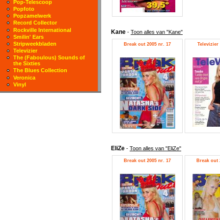
Pop-Telescoop
Popfoto
Popzamelwerk
Record Collector
Rockville International
Kane
-
Toon alles van "Kane"
Smilin' Ears
Stripweekbladen
Break out 2005 nr. 17
Televizier
Televizier
The (Faboulous) Sounds of
the Sixties
The Blues Collection
Veronica
Vinyl
EliZe
-
Toon alles van "EliZe"
Break out 2005 nr. 17
Break out 