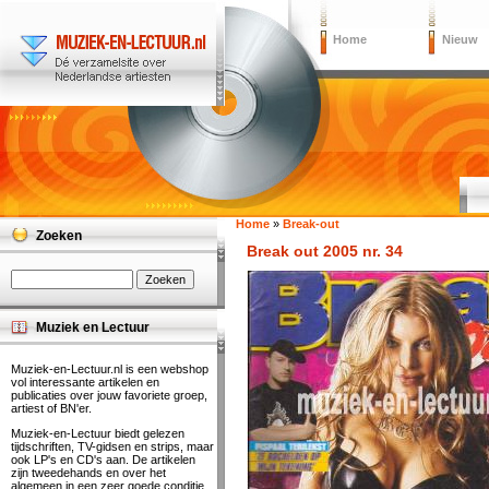
Home
Nieuw
Home
»
Break-out
Zoeken
Break out 2005 nr. 34
Muziek en Lectuur
Muziek-en-Lectuur.nl is een webshop
vol interessante artikelen en
publicaties over jouw favoriete groep,
artiest of BN'er.
Muziek-en-Lectuur biedt gelezen
tijdschriften, TV-gidsen en strips, maar
ook LP's en CD's aan. De artikelen
zijn tweedehands en over het
algemeen in een zeer goede conditie.