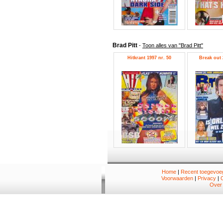
Brad Pitt
-
Toon alles van "Brad Pitt"
Hitkrant 1997 nr. 50
Break out 
Home
|
Recent toegevoeg
Voorwaarden
|
Privacy
|
Over