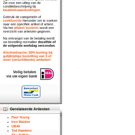
Zie voor een uitleg van de
conditiebeschrijving bij
kwaliteitsaanduidingen
.
Gebruik de categorieën of
zoekfunctie
hieronder om te zoeken
naar een specifiek artikel of artiest.
Via het
alfabet bovenin
wordt een
overzicht van artiesten gegeven.
Na ontvangst van de betaling wordt
uw bestelling normaliter
dezelfde of
de volgende werkdag verzonden
.
Afscheidsactie: 50% korting bij
gelijktijdige bestelling van 5 of
meer (verschillende) artikelen!
Gerelateerde Artiesten
Paul Young
Iron Maiden
UB40
Ted Hawkins