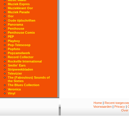
Muziek Expres
Muziekkrant Oor
Muziek Parade
Oor
Oude tijdschriften
Panorama
Penthouse
Penthouse Comix
PEP
Playboy
Pop-Telescoop
Popfoto
Popzamelwerk
Record Collector
Rockville International
Smilin' Ears
Stripweekbladen
Televizier
The (Faboulous) Sounds of
the Sixties
The Blues Collection
Veronica
Vinyl
Home
|
Recent toegevoeg
Voorwaarden
|
Privacy
|
Over