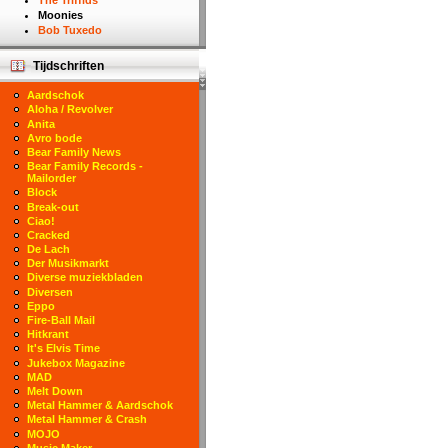
The Triffids
Moonies
Bob Tuxedo
Tijdschriften
Aardschok
Aloha / Revolver
Anita
Avro bode
Bear Family News
Bear Family Records -
Mailorder
Block
Break-out
Ciao!
Cracked
De Lach
Der Musikmarkt
Diverse muziekbladen
Diversen
Eppo
Fire-Ball Mail
Hitkrant
It's Elvis Time
Jukebox Magazine
MAD
Melt Down
Metal Hammer & Aardschok
Metal Hammer & Crash
MOJO
Music Maker