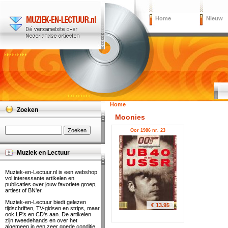
Home
Nieuw
Home
Zoeken
Moonies
Oor 1986 nr. 23
Muziek en Lectuur
Muziek-en-Lectuur.nl is een webshop
vol interessante artikelen en
publicaties over jouw favoriete groep,
artiest of BN'er.
Muziek-en-Lectuur biedt gelezen
€ 13.95
tijdschriften, TV-gidsen en strips, maar
ook LP's en CD's aan. De artikelen
zijn tweedehands en over het
algemeen in een zeer goede conditie.