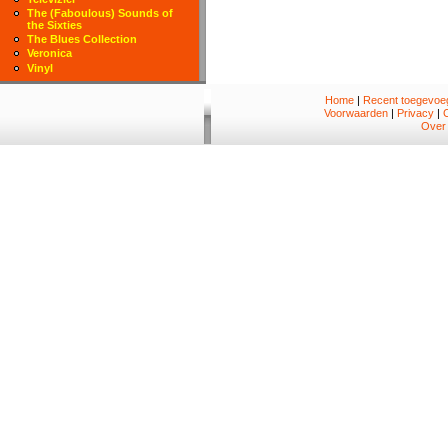
The (Faboulous) Sounds of
the Sixties
The Blues Collection
Veronica
Vinyl
Home
|
Recent toegevoeg
Voorwaarden
|
Privacy
|
Over