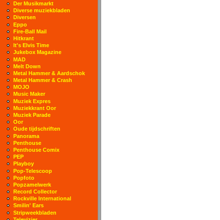
Der Musikmarkt
Diverse muziekbladen
Diversen
Eppo
Fire-Ball Mail
Hitkrant
It's Elvis Time
Jukebox Magazine
MAD
Melt Down
Metal Hammer & Aardschok
Metal Hammer & Crash
MOJO
Music Maker
Muziek Expres
Muziekkrant Oor
Muziek Parade
Oor
Oude tijdschriften
Panorama
Penthouse
Penthouse Comix
PEP
Playboy
Pop-Telescoop
Popfoto
Popzamelwerk
Record Collector
Rockville International
Smilin' Ears
Stripweekbladen
Televizier