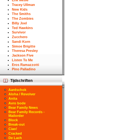
Erik Mesie
Tracey Ullman
New Kids
The Smiths
The Zombies
Billy Joel
Ted Hawkins
Survivor
Zucchero
Sandi Korn
Simoe Brigitte
Theresa Presley
Jackson Five
Listen To Me
Eros Ramazzotti
Pino Palladino
Tijdschriften
Aardschok
Aloha / Revolver
Anita
Avro bode
Bear Family News
Bear Family Records -
Mailorder
Block
Break-out
Ciao!
Cracked
De Lach