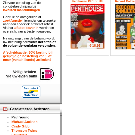
Penthouse 1991 nr. 08
Record Collect
Zie voor een uitleg van de
conditiebeschrijving bij
kwaliteitsaanduidingen
.
Gebruik de categorieën of
zoekfunctie
hieronder om te zoeken
naar een specifiek artikel of artiest.
Via het
alfabet bovenin
wordt een
overzicht van artiesten gegeven.
Na ontvangst van de betaling wordt
uw bestelling normaliter
dezelfde of
€ 18.95
de volgende werkdag verzonden
.
Afscheidsactie: 50% korting bij
gelijktijdige bestelling van 5 of
meer (verschillende) artikelen!
Gerelateerde Artiesten
Paul Young
Michael Jackson
Cindy Gibb
Thomson Twins