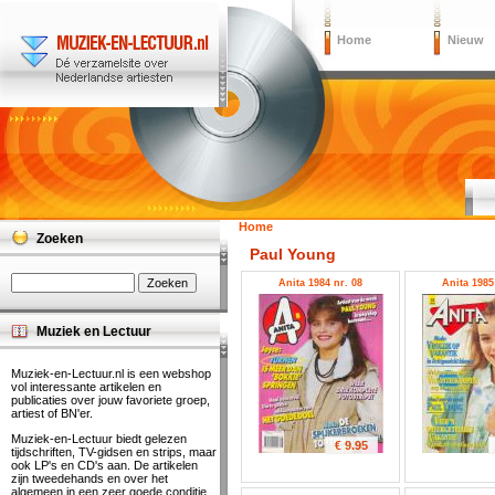
Home
Nieuw
Home
Zoeken
Paul Young
Anita 1984 nr. 08
Anita 1985
Muziek en Lectuur
Muziek-en-Lectuur.nl is een webshop
vol interessante artikelen en
publicaties over jouw favoriete groep,
artiest of BN'er.
Muziek-en-Lectuur biedt gelezen
€ 9.95
tijdschriften, TV-gidsen en strips, maar
ook LP's en CD's aan. De artikelen
zijn tweedehands en over het
algemeen in een zeer goede conditie.