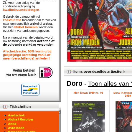
Zie voor een uitleg van de
conditiebeschrijving bij
kwaliteitsaanduidingen
.
Gebruik de categorieën of
zoekfunctie
hieronder om te zoeken
naar een specifiek artikel of artiest.
Via het
alfabet bovenin
wordt een
overzicht van artiesten gegeven.
Na ontvangst van de betaling wordt
uw bestelling normaliter
dezelfde of
de volgende werkdag verzonden
.
Afscheidsactie: 50% korting bij
gelijktijdige bestelling van 5 of
meer (verschillende) artikelen!
Items over dezelfde artiest(en)
Doro
-
Toon alles van 
Melt Down 1989 nr. 05
Metal Hammer
1989 
Tijdschriften
Aardschok
Aloha / Revolver
Anita
Avro bode
Bear Family News