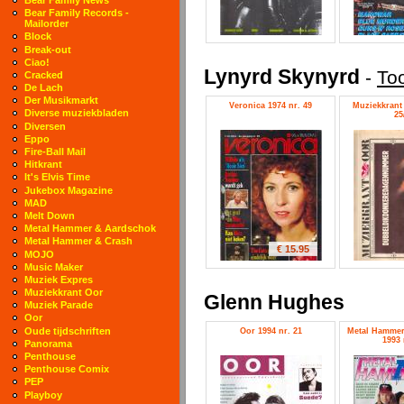
Bear Family Records -
Mailorder
Block
Break-out
Ciao!
Lynyrd Skynyrd
-
Too
Cracked
De Lach
Der Musikmarkt
Veronica 1974 nr. 49
Muziekkrant 
Diverse muziekbladen
25
Diversen
Eppo
Fire-Ball Mail
Hitkrant
It's Elvis Time
Jukebox Magazine
MAD
Melt Down
Metal Hammer & Aardschok
Metal Hammer & Crash
€ 15.95
MOJO
Music Maker
Muziek Expres
Muziekkrant Oor
Glenn Hughes
Muziek Parade
Oor
Oude tijdschriften
Oor 1994 nr. 21
Metal Hammer
1993 
Panorama
Penthouse
Penthouse Comix
PEP
Playboy