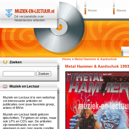
Home
Nieuw
Home
»
Metal Hammer & Aardschok
Zoeken
Metal Hammer & Aardschok 1993 
Muziek en Lectuur
Muziek-en-Lectuur.nl is een webshop
vol interessante artikelen en
publicaties over jouw favoriete groep,
artiest of BN'er.
Muziek-en-Lectuur biedt gelezen
tijdschriften, TV-gidsen en strips, maar
ook LP's en CD's aan. De artikelen
zijn tweedehands en over het
algemeen in een zeer goede conditie.