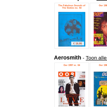
The Fabulous Sounds of
Oor 198
The Sixties no. 54
€ 16.95
Aerosmith
-
Toon alle
Oor 1997 nr. 04
Oor 198