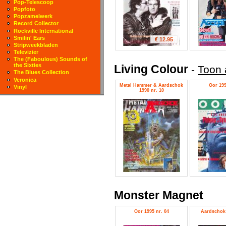
Pop-Telescoop
Popfoto
Popzamelwerk
Record Collector
Rockville International
Smilin' Ears
€ 12.95
Stripweekbladen
Televizier
The (Faboulous) Sounds of
the Sixties
Living Colour
-
Toon 
The Blues Collection
Veronica
Metal Hammer & Aardschok
Oor 199
Vinyl
1990 nr. 10
Monster Magnet
Oor 1995 nr. 04
Aardschok 