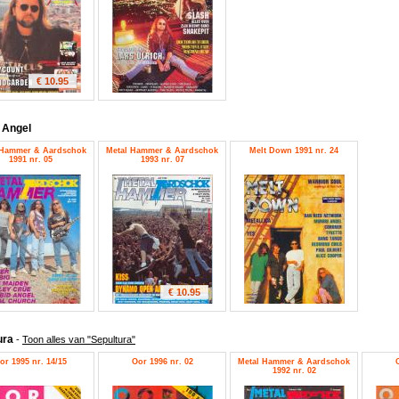
€ 10.95
 Angel
 Hammer & Aardschok
Metal Hammer & Aardschok
Melt Down 1991 nr. 24
1991 nr. 05
1993 nr. 07
€ 10.95
ura
-
Toon alles van "Sepultura"
or 1995 nr. 14/15
Oor 1996 nr. 02
Metal Hammer & Aardschok
1992 nr. 02