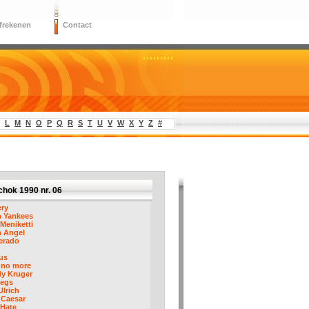
frekenen
Contact
L
M
N
O
P
Q
R
S
T
U
V
W
X
Y
Z
#
hok 1990 nr. 06
ery
 Yankees
Meniketti
h Angel
erado
us
 no more
dy Kruger
Legs
Ulrich
e Caesar
/Hate