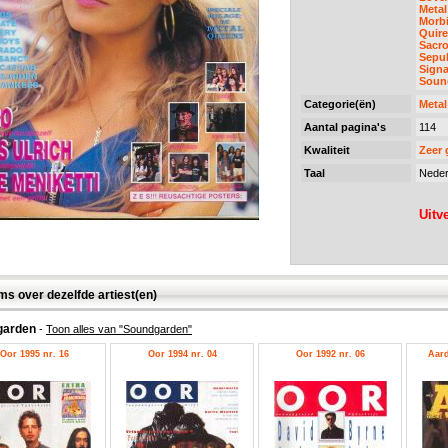
Meta
Morb
Quir
Sacr
Sepul
Signa
Soun
Categorie(ën)
Meta
Aantal pagina's
114
Kwaliteit
Zeer
Taal
Neder
Uitv
ms over dezelfde artiest(en)
garden
-
Toon alles van "Soundgarden"
Oor 1995 nr. 16
Oor 1994 nr. 04
Oor 1992 nr. 06
Aard