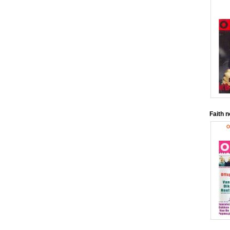
Faith 
O