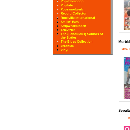
Pop-Telescoop
Popfoto
Popzamelwerk
Record Collector
Rockville International
Smilin' Ears
Stripweekbladen
Televizier
The (Faboulous) Sounds of
the Sixties
Morbid
The Blues Collection
Veronica
Metal
Vinyl
Sepult
O