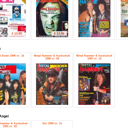
€ 13.95
€ 12.95
s
t Down 1990 nr. 14
Metal Hammer & Aardschok
Metal Hammer & Aardschok
1988 nr. 06
1987 nr. 13
Angel
 Hammer & Aardschok
Oor 1990 nr. 11
1991 nr. 02