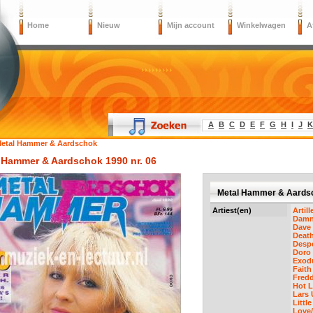
Home
Nieuw
Mijn account
Winkelwagen
A
A
B
C
D
E
F
G
H
I
J
K
etal Hammer & Aardschok
 Hammer & Aardschok 1990 nr. 06
Metal Hammer & Aardsc
Artiest(en)
Artill
Damn
Dave 
Deat
Desp
Doro
Exod
Faith
Fred
Hot 
Lars 
Littl
Love