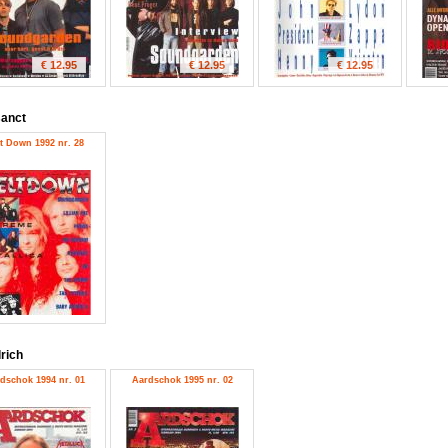
€ 12.95
€ 12.95
€ 12.95
anct
t Down 1992 nr. 28
lrich
dschok 1994 nr. 01
Aardschok 1995 nr. 02