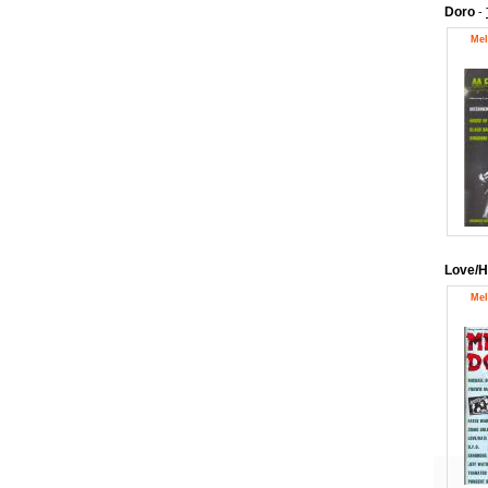
Doro
-
Mel
Love/H
Mel