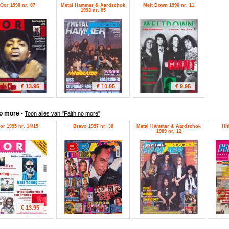
Oor 1990 nr. 07
Metal Hammer & Aardschok
Melt Down 1990 nr. 11
1993 nr. 05
€ 13.95
€ 10.95
€ 9.95
no more
-
Toon alles van "Faith no more"
or 1995 nr. 14/15
Bravo 1997 nr. 30
Metal Hammer & Aardschok
Hit
1989 nr. 12
€ 13.95