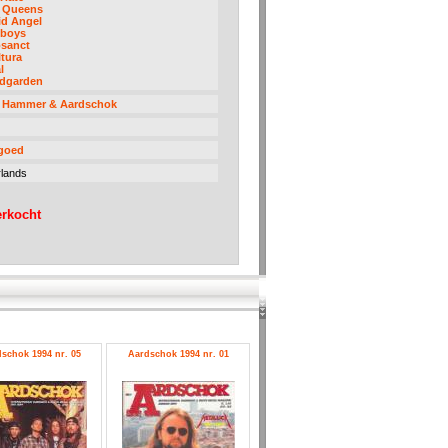
l Queens
id Angel
eboys
osanct
tura
l
dgarden
l Hammer & Aardschok
 goed
lands
erkocht
schok 1994 nr. 05
Aardschok 1994 nr. 01