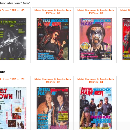
Toon alles van "Doro"
t Down 1989 nr. 05
Metal Hammer & Aardschok
Metal Hammer & Aardschok
Metal 
1989 nr. 06
1989 nr. 09
ate
t Down 1992 nr. 29
Metal Hammer & Aardschok
Metal Hammer & Aardschok
1992 nr. 02
1992 nr. 04