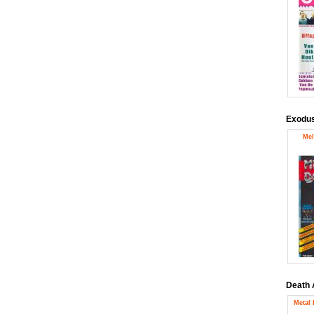
Exodu
Mel
Death 
Metal