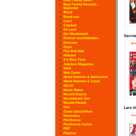
Bear Family Records -
Mailorder
Block
Break-out
Ciao!
Cracked
De Lach
Der Musikmarkt
Sacros
Diverse muziekbladen
Diversen
Mel
Eppo
Fire-Ball Mail
Hitkrant
It's Elvis Time
Jukebox Magazine
MAD
Melt Down
Metal Hammer & Aardschok
Metal Hammer & Crash
MOJO
Music Maker
Muziek Expres
Muziekkrant Oor
Muziek Parade
Oor
Lars U
Oude tijdschriften
Aar
Panorama
Penthouse
Penthouse Comix
PEP
Playboy