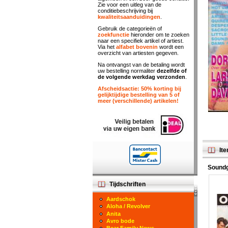
Zie voor een uitleg van de
conditiebeschrijving bij
kwaliteitsaanduidingen
.
Gebruik de categorieën of
zoekfunctie
hieronder om te zoeken
naar een specifiek artikel of artiest.
Via het
alfabet bovenin
wordt een
overzicht van artiesten gegeven.
Na ontvangst van de betaling wordt
uw bestelling normaliter
dezelfde of
de volgende werkdag verzonden
.
Afscheidsactie: 50% korting bij
gelijktijdige bestelling van 5 of
meer (verschillende) artikelen!
Ite
Sound
Tijdschriften
Aardschok
Aloha / Revolver
Anita
Avro bode
Bear Family News