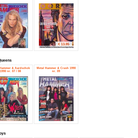
€ 13.95
Queens
 Hammer & Aardschok
Metal Hammer & Crash 1990
1990 nr. 07 / 08
nr. 09
oys