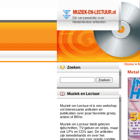
Home
»
M
Zoeken
Metal
Muziek en Lectuur
Muziek-en-Lectuur.nl is een webshop
vol interessante artikelen en
publicaties over jouw favoriete groep,
artiest of BN'er.
Muziek-en-Lectuur biedt gelezen
tijdschriften, TV-gidsen en strips, maar
ook LP's en CD's aan. De artikelen
zijn tweedehands en over het
algemeen in een zeer goede conditie.