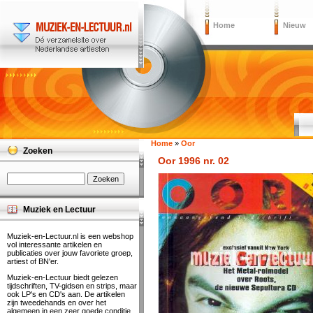
Home
Nieuw
Home
»
Oor
Zoeken
Oor 1996 nr. 02
Muziek en Lectuur
Muziek-en-Lectuur.nl is een webshop
vol interessante artikelen en
publicaties over jouw favoriete groep,
artiest of BN'er.
Muziek-en-Lectuur biedt gelezen
tijdschriften, TV-gidsen en strips, maar
ook LP's en CD's aan. De artikelen
zijn tweedehands en over het
algemeen in een zeer goede conditie.