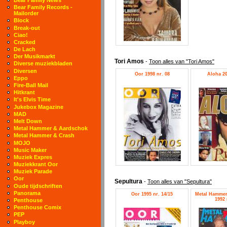
Bear Family Records -
Mailorder
Block
Break-out
Ciao!
Cracked
De Lach
Der Musikmarkt
Tori Amos
-
Toon alles van "Tori Amos"
Diverse muziekbladen
Diversen
Oor 1998 nr. 08
Aloha 20
Eppo
Fire-Ball Mail
Hitkrant
It's Elvis Time
Jukebox Magazine
MAD
Melt Down
Metal Hammer & Aardschok
Metal Hammer & Crash
MOJO
Music Maker
Muziek Expres
Muziekkrant Oor
Muziek Parade
Oor
Sepultura
-
Toon alles van "Sepultura"
Oude tijdschriften
Panorama
Oor 1995 nr. 14/15
Metal Hammer
1992 
Penthouse
Penthouse Comix
PEP
Playboy