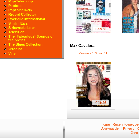
Pop-Telescoop
Popfoto
Popzamelwerk
Record Collector
Rockville International
Smilin' Ears
Stripweekbladen
€ 13.95
Televizier
The (Faboulous) Sounds of
the Sixties
The Blues Collection
Max Cavalera
Veronica
Vinyl
Veronica 1998 nr. 11
€ 10.95
Home
|
Recent toegevoeg
Voorwaarden
|
Privacy
|
Over