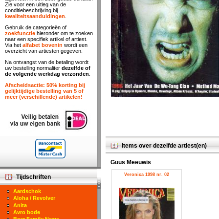
Zie voor een uitleg van de
conditiebeschrijving bij
kwaliteitsaanduidingen
.
Gebruik de categorieën of
zoekfunctie
hieronder om te zoeken
naar een specifiek artikel of artiest.
Via het
alfabet bovenin
wordt een
overzicht van artiesten gegeven.
Na ontvangst van de betaling wordt
uw bestelling normaliter
dezelfde of
de volgende werkdag verzonden
.
Afscheidsactie: 50% korting bij
gelijktijdige bestelling van 5 of
meer (verschillende) artikelen!
Items over dezelfde artiest(en)
Guus Meeuwis
Veronica 1998 nr. 02
Tijdschriften
Aardschok
Aloha / Revolver
Anita
Avro bode
Bear Family News