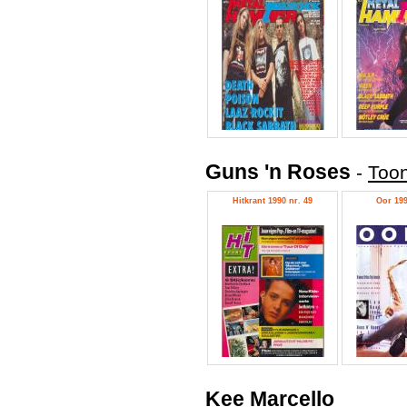
Guns 'n Roses
-
Toon
Hitkrant 1990 nr. 49
Oor 199
Kee Marcello