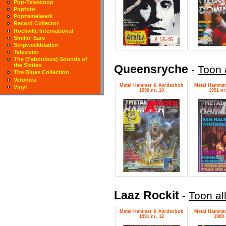
Pop-Telescoop
Popfoto
Popzamelwerk
Record Collector
Rockville International
Smilin' Ears
€ 15.45
Stripweekbladen
Televizier
The (Faboulous) Sounds of
the Sixties
Queensryche
-
Toon 
The Blues Collection
Veronica
Metal Hammer & Aardschok
Metal Hammer
Vinyl
1990 nr. 10
1991 nr.
Laaz Rockit
-
Toon al
Metal Hammer & Aardschok
Metal Hammer
1991 nr. 12
1989 