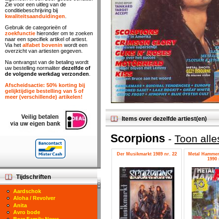
Zie voor een uitleg van de
conditiebeschrijving bij
kwaliteitsaanduidingen
.
Gebruik de categorieën of
zoekfunctie
hieronder om te zoeken
naar een specifiek artikel of artiest.
Via het
alfabet bovenin
wordt een
overzicht van artiesten gegeven.
Na ontvangst van de betaling wordt
uw bestelling normaliter
dezelfde of
de volgende werkdag verzonden
.
Afscheidsactie: 50% korting bij
gelijktijdige bestelling van 5 of
meer (verschillende) artikelen!
Items over dezelfde artiest(en)
Scorpions
-
Toon alle
Der Musikmarkt 1989 nr. 22
Metal Hammer
1990 
Tijdschriften
Aardschok
Aloha / Revolver
Anita
Avro bode
Bear Family News