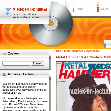
Home
Nieuw
Home
»
Metal Hammer & Aardschok
Zoeken
Metal Hammer & Aardschok 1988 
Muziek en Lectuur
Muziek-en-Lectuur.nl is een webshop
vol interessante artikelen en
publicaties over jouw favoriete groep,
artiest of BN'er.
Muziek-en-Lectuur biedt gelezen
tijdschriften, TV-gidsen en strips, maar
ook LP's en CD's aan. De artikelen
zijn tweedehands en over het
algemeen in een zeer goede conditie.