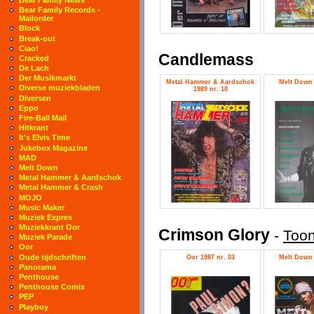
Bear Family Records -
Mailorder
Block
Break-out
Ciao!
Candlemass
Cracked
De Lach
Der Musikmarkt
Metal Hammer & Aardschok
Melt Down 
Diverse muziekbladen
1989 nr. 10
Diversen
Eppo
Fire-Ball Mail
Hitkrant
It's Elvis Time
Jukebox Magazine
MAD
Melt Down
Metal Hammer & Aardschok
Metal Hammer & Crash
MOJO
Music Maker
Muziek Expres
Muziekkrant Oor
Crimson Glory
-
Toon
Muziek Parade
Oor
Oude tijdschriften
Oor 1987 nr. 03
Melt Down 
Panorama
Penthouse
Penthouse Comix
PEP
Playboy