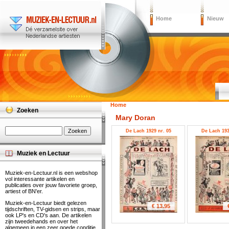
Home
Nieuw
Home
Zoeken
Mary Doran
De Lach 1929 nr. 05
De Lach 193
Muziek en Lectuur
Muziek-en-Lectuur.nl is een webshop
vol interessante artikelen en
publicaties over jouw favoriete groep,
artiest of BN'er.
Muziek-en-Lectuur biedt gelezen
€ 13.95
tijdschriften, TV-gidsen en strips, maar
ook LP's en CD's aan. De artikelen
zijn tweedehands en over het
algemeen in een zeer goede conditie.