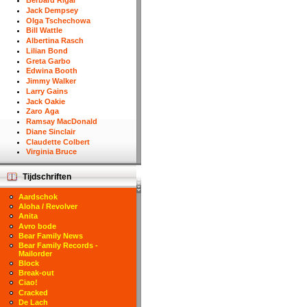
Berbard Rigal
Jack Dempsey
Olga Tschechowa
Bill Wattle
Albertina Rasch
Lilian Bond
Greta Garbo
Edwina Booth
Jimmy Walker
Larry Gains
Jack Oakie
Zaro Aga
Ramsay MacDonald
Diane Sinclair
Claudette Colbert
Virginia Bruce
Tijdschriften
Aardschok
Aloha / Revolver
Anita
Avro bode
Bear Family News
Bear Family Records -
Mailorder
Block
Break-out
Ciao!
Cracked
De Lach