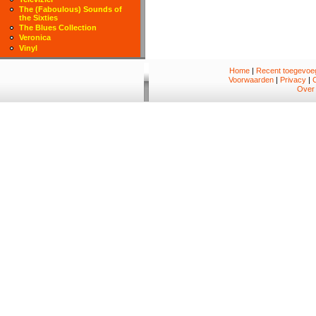
The (Faboulous) Sounds of
the Sixties
The Blues Collection
Veronica
Vinyl
Home
|
Recent toegevoeg
Voorwaarden
|
Privacy
|
Over