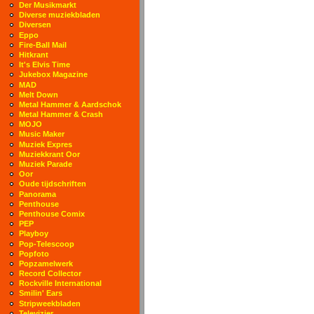
Der Musikmarkt
Diverse muziekbladen
Diversen
Eppo
Fire-Ball Mail
Hitkrant
It's Elvis Time
Jukebox Magazine
MAD
Melt Down
Metal Hammer & Aardschok
Metal Hammer & Crash
MOJO
Music Maker
Muziek Expres
Muziekkrant Oor
Muziek Parade
Oor
Oude tijdschriften
Panorama
Penthouse
Penthouse Comix
PEP
Playboy
Pop-Telescoop
Popfoto
Popzamelwerk
Record Collector
Rockville International
Smilin' Ears
Stripweekbladen
Televizier