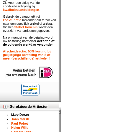
Zie voor een uitleg van de
conditiebeschrijving bij
kwaliteitsaanduidingen
.
Gebruik de categorieën of
zoekfunctie
hieronder om te zoeken
naar een specifiek artikel of artiest.
Via het
alfabet bovenin
wordt een
overzicht van artiesten gegeven.
Na ontvangst van de betaling wordt
uw bestelling normaliter
dezelfde of
de volgende werkdag verzonden
.
Afscheidsactie: 50% korting bij
gelijktijdige bestelling van 5 of
meer (verschillende) artikelen!
Gerelateerde Artiesten
Mary Doran
Joan Marsh
Paul Poiret
Helen Wills