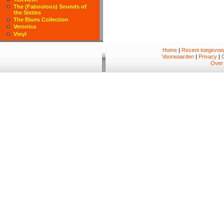
The (Faboulous) Sounds of
the Sixties
The Blues Collection
Veronica
Vinyl
Home
|
Recent toegevoeg
Voorwaarden
|
Privacy
|
Over