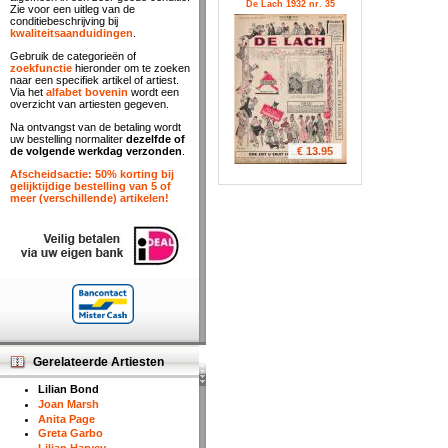
De Lach 1932 nr. 35
Zie voor een uitleg van de
conditiebeschrijving bij
kwaliteitsaanduidingen
.
Gebruik de categorieën of
zoekfunctie
hieronder om te zoeken
naar een specifiek artikel of artiest.
Via het
alfabet bovenin
wordt een
overzicht van artiesten gegeven.
Na ontvangst van de betaling wordt
uw bestelling normaliter
dezelfde of
€ 13.95
de volgende werkdag verzonden
.
Afscheidsactie: 50% korting bij
gelijktijdige bestelling van 5 of
meer (verschillende) artikelen!
Gerelateerde Artiesten
Lilian Bond
Joan Marsh
Anita Page
Greta Garbo