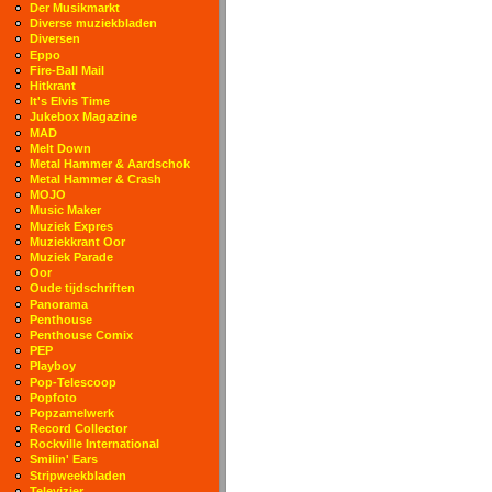
Der Musikmarkt
Diverse muziekbladen
Diversen
Eppo
Fire-Ball Mail
Hitkrant
It's Elvis Time
Jukebox Magazine
MAD
Melt Down
Metal Hammer & Aardschok
Metal Hammer & Crash
MOJO
Music Maker
Muziek Expres
Muziekkrant Oor
Muziek Parade
Oor
Oude tijdschriften
Panorama
Penthouse
Penthouse Comix
PEP
Playboy
Pop-Telescoop
Popfoto
Popzamelwerk
Record Collector
Rockville International
Smilin' Ears
Stripweekbladen
Televizier