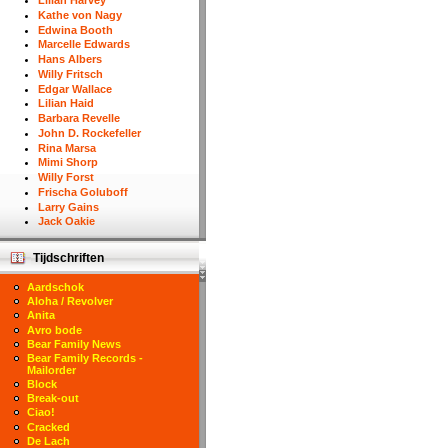
Lilian Harvey
Kathe von Nagy
Edwina Booth
Marcelle Edwards
Hans Albers
Willy Fritsch
Edgar Wallace
Lilian Haid
Barbara Revelle
John D. Rockefeller
Rina Marsa
Mimi Shorp
Willy Forst
Frischa Goluboff
Larry Gains
Jack Oakie
Tijdschriften
Aardschok
Aloha / Revolver
Anita
Avro bode
Bear Family News
Bear Family Records -
Mailorder
Block
Break-out
Ciao!
Cracked
De Lach