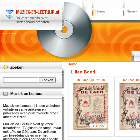
Home
Nieuw
Home
Zoeken
Lilian Bond
De Lach 1931 nr. 38
De Lach 193
Muziek en Lectuur
Muziek-en-Lectuur.nl is een webshop
vol interessante artikelen en
publicaties over jouw favoriete groep,
artiest of BN'er.
Muziek-en-Lectuur biedt gelezen
€ 13.95
tijdschriften, TV-gidsen en strips, maar
ook LP's en CD's aan. De artikelen
zijn tweedehands en over het
algemeen in een zeer goede conditie.