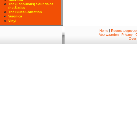
The (Faboulous) Sounds of
the Sixties
The Blues Collection
Veronica
Vinyl
Home
|
Recent toegevoeg
Voorwaarden
|
Privacy
|
Over