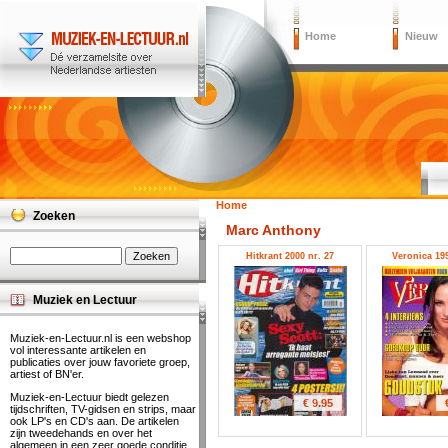
Home
Nieuw
Home
Zoeken
Marc Anthony
Hitkrant 2000 nr. 27
Veronica 199
Muziek en Lectuur
Muziek-en-Lectuur.nl is een webshop
vol interessante artikelen en
publicaties over jouw favoriete groep,
artiest of BN'er.
Muziek-en-Lectuur biedt gelezen
€ 9.95
tijdschriften, TV-gidsen en strips, maar
ook LP's en CD's aan. De artikelen
zijn tweedehands en over het
algemeen in een zeer goede conditie.