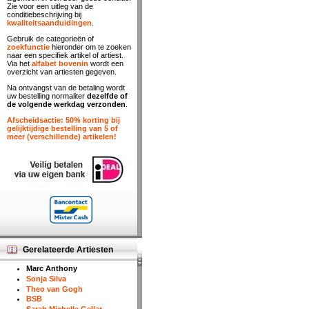
Zie voor een uitleg van de
conditiebeschrijving bij
kwaliteitsaanduidingen
.
Gebruik de categorieën of
zoekfunctie
hieronder om te zoeken
naar een specifiek artikel of artiest.
Via het
alfabet bovenin
wordt een
overzicht van artiesten gegeven.
Na ontvangst van de betaling wordt
uw bestelling normaliter
dezelfde of
de volgende werkdag verzonden
.
Afscheidsactie: 50% korting bij
gelijktijdige bestelling van 5 of
meer (verschillende) artikelen!
Gerelateerde Artiesten
Marc Anthony
Sonja Silva
Theo van Gogh
BSB