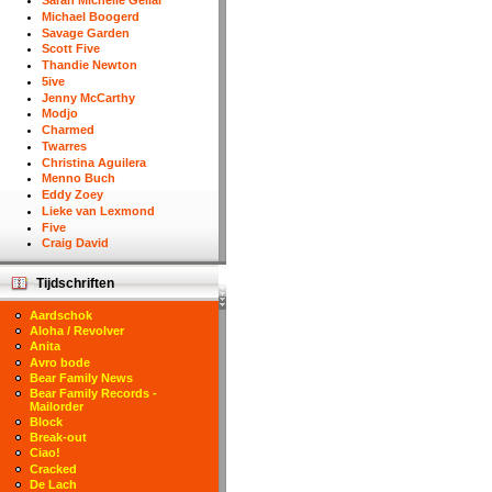
Sarah Michelle Gellar
Michael Boogerd
Savage Garden
Scott Five
Thandie Newton
5ive
Jenny McCarthy
Modjo
Charmed
Twarres
Christina Aguilera
Menno Buch
Eddy Zoey
Lieke van Lexmond
Five
Craig David
Tijdschriften
Aardschok
Aloha / Revolver
Anita
Avro bode
Bear Family News
Bear Family Records -
Mailorder
Block
Break-out
Ciao!
Cracked
De Lach