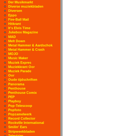
Der Musikmarkt
Diverse muziekbladen
Diversen
Eppo
Fire-Ball Mail
Hitkrant
It's Elvis Time
Jukebox Magazine
MAD
Melt Down
Metal Hammer & Aardschok
Metal Hammer & Crash
MOJO
Music Maker
Muziek Expres
Muziekkrant Oor
Muziek Parade
Oor
Oude tijdschriften
Panorama
Penthouse
Penthouse Comix
PEP
Playboy
Pop-Telescoop
Popfoto
Popzamelwerk
Record Collector
Rockville International
Smilin' Ears
Stripweekbladen
Televizier