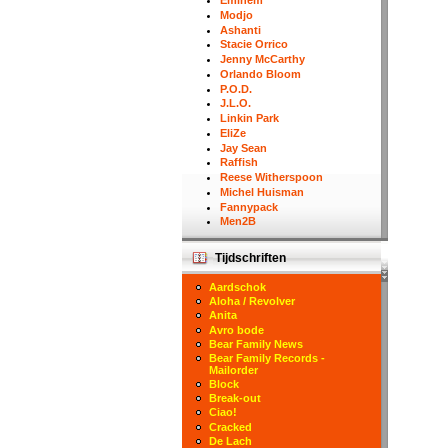
Eminem
Modjo
Ashanti
Stacie Orrico
Jenny McCarthy
Orlando Bloom
P.O.D.
J.L.O.
Linkin Park
EliZe
Jay Sean
Raffish
Reese Witherspoon
Michel Huisman
Fannypack
Men2B
Tijdschriften
Aardschok
Aloha / Revolver
Anita
Avro bode
Bear Family News
Bear Family Records -
Mailorder
Block
Break-out
Ciao!
Cracked
De Lach