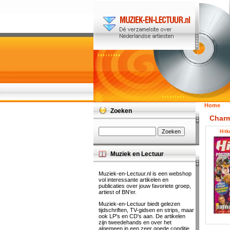
Home
Zoeken
Char
Hitk
Muziek en Lectuur
Muziek-en-Lectuur.nl is een webshop
vol interessante artikelen en
publicaties over jouw favoriete groep,
artiest of BN'er.
Muziek-en-Lectuur biedt gelezen
tijdschriften, TV-gidsen en strips, maar
ook LP's en CD's aan. De artikelen
zijn tweedehands en over het
algemeen in een zeer goede conditie.