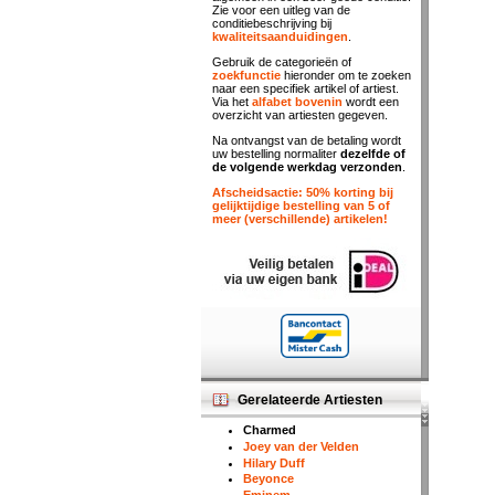
Zie voor een uitleg van de
conditiebeschrijving bij
kwaliteitsaanduidingen
.
Gebruik de categorieën of
zoekfunctie
hieronder om te zoeken
naar een specifiek artikel of artiest.
Via het
alfabet bovenin
wordt een
overzicht van artiesten gegeven.
Na ontvangst van de betaling wordt
uw bestelling normaliter
dezelfde of
de volgende werkdag verzonden
.
Afscheidsactie: 50% korting bij
gelijktijdige bestelling van 5 of
meer (verschillende) artikelen!
Gerelateerde Artiesten
Charmed
Joey van der Velden
Hilary Duff
Beyonce