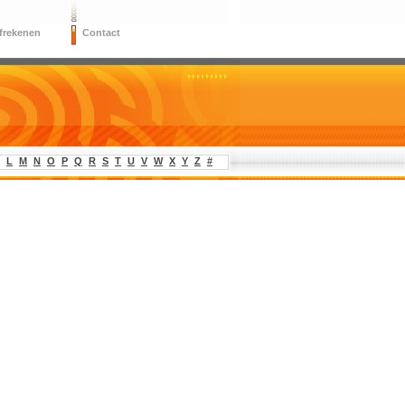
frekenen
Contact
L
M
N
O
P
Q
R
S
T
U
V
W
X
Y
Z
#