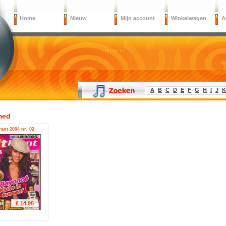
Home
Nieuw
Mijn account
Winkelwagen
A
A
B
C
D
E
F
G
H
I
J
K
med
rant 2004 nr. 02
€ 14.95