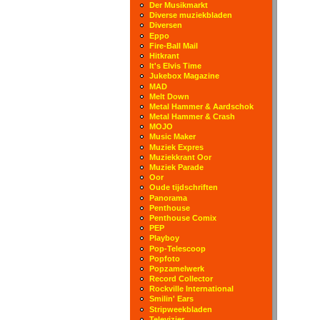
Der Musikmarkt
Diverse muziekbladen
Diversen
Eppo
Fire-Ball Mail
Hitkrant
It's Elvis Time
Jukebox Magazine
MAD
Melt Down
Metal Hammer & Aardschok
Metal Hammer & Crash
MOJO
Music Maker
Muziek Expres
Muziekkrant Oor
Muziek Parade
Oor
Oude tijdschriften
Panorama
Penthouse
Penthouse Comix
PEP
Playboy
Pop-Telescoop
Popfoto
Popzamelwerk
Record Collector
Rockville International
Smilin' Ears
Stripweekbladen
Televizier