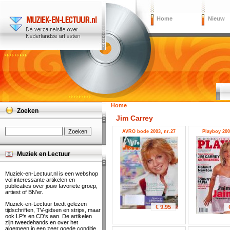
Home
Nieuw
Home
Zoeken
Jim Carrey
AVRO bode 2003, nr.27
Playboy 200
Muziek en Lectuur
Muziek-en-Lectuur.nl is een webshop
vol interessante artikelen en
publicaties over jouw favoriete groep,
artiest of BN'er.
Muziek-en-Lectuur biedt gelezen
€ 9.95
tijdschriften, TV-gidsen en strips, maar
ook LP's en CD's aan. De artikelen
zijn tweedehands en over het
algemeen in een zeer goede conditie.