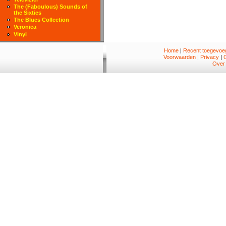
The (Faboulous) Sounds of
the Sixties
The Blues Collection
Veronica
Vinyl
Home
|
Recent toegevoeg
Voorwaarden
|
Privacy
|
Over