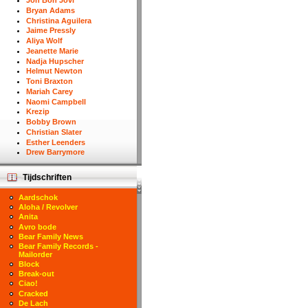
Jon Bon Jovi
Bryan Adams
Christina Aguilera
Jaime Pressly
Aliya Wolf
Jeanette Marie
Nadja Hupscher
Helmut Newton
Toni Braxton
Mariah Carey
Naomi Campbell
Krezip
Bobby Brown
Christian Slater
Esther Leenders
Drew Barrymore
Tijdschriften
Aardschok
Aloha / Revolver
Anita
Avro bode
Bear Family News
Bear Family Records -
Mailorder
Block
Break-out
Ciao!
Cracked
De Lach