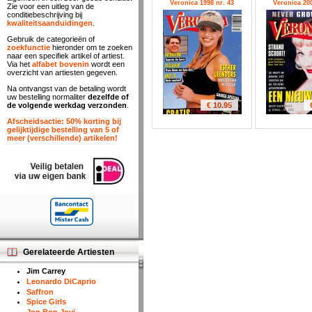
Veronica 1998 nr. 43
Veronica 200
Zie voor een uitleg van de
conditiebeschrijving bij
kwaliteitsaanduidingen
.
Gebruik de categorieën of
zoekfunctie
hieronder om te zoeken
naar een specifiek artikel of artiest.
Via het
alfabet bovenin
wordt een
overzicht van artiesten gegeven.
Na ontvangst van de betaling wordt
uw bestelling normaliter
dezelfde of
€ 10.95
de volgende werkdag verzonden
.
Afscheidsactie: 50% korting bij
gelijktijdige bestelling van 5 of
meer (verschillende) artikelen!
Gerelateerde Artiesten
Jim Carrey
Leonardo DiCaprio
Saffron
Spice Girls