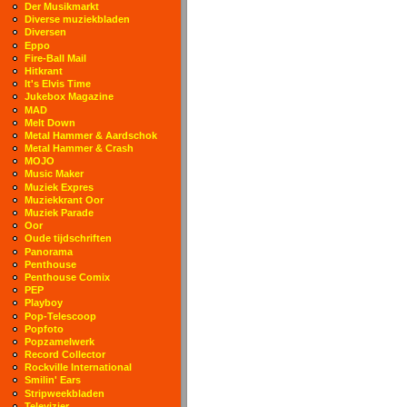
Der Musikmarkt
Diverse muziekbladen
Diversen
Eppo
Fire-Ball Mail
Hitkrant
It's Elvis Time
Jukebox Magazine
MAD
Melt Down
Metal Hammer & Aardschok
Metal Hammer & Crash
MOJO
Music Maker
Muziek Expres
Muziekkrant Oor
Muziek Parade
Oor
Oude tijdschriften
Panorama
Penthouse
Penthouse Comix
PEP
Playboy
Pop-Telescoop
Popfoto
Popzamelwerk
Record Collector
Rockville International
Smilin' Ears
Stripweekbladen
Televizier