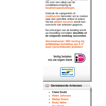
Zie voor een uitleg van de
conditiebeschrijving bij
kwaliteitsaanduidingen
.
Gebruik de categorieën of
zoekfunctie
hieronder om te zoeken
naar een specifiek artikel of artiest.
Via het
alfabet bovenin
wordt een
overzicht van artiesten gegeven.
Na ontvangst van de betaling wordt
uw bestelling normaliter
dezelfde of
de volgende werkdag verzonden
.
Afscheidsactie: 50% korting bij
gelijktijdige bestelling van 5 of
meer (verschillende) artikelen!
Gerelateerde Artiesten
Claire Dodd
Helen Johnson
Madge Evans
Rudy Vallee