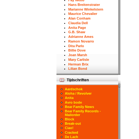
Fay Webb
Hans Breitenstrater
Marianne Winkelstern
Maurice Chevalier
Alan Conham
Claudia Dell
Anita Page
G.B. Shaw
Adrianne Ames
Ramon Novarro
Dita Parlo
Billie Dove
Joan Marsh
Mary Carlisle
Herman Brix
Lilian Bond
Tijdschriften
Aardschok
Aloha / Revolver
Anita
Avro bode
Bear Family News
Bear Family Records -
Mailorder
Block
Break-out
Ciao!
Cracked
De Lach