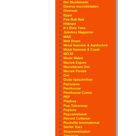
Der Musikmarkt
Diverse muziekbladen
Diversen
Eppo
Fire-Ball Mail
Hitkrant
It's Elvis Time
Jukebox Magazine
MAD
Melt Down
Metal Hammer & Aardschok
Metal Hammer & Crash
MOJO
Music Maker
Muziek Expres
Muziekkrant Oor
Muziek Parade
Oor
Oude tijdschriften
Panorama
Penthouse
Penthouse Comix
PEP
Playboy
Pop-Telescoop
Popfoto
Popzamelwerk
Record Collector
Rockville International
Smilin' Ears
Stripweekbladen
Televizier