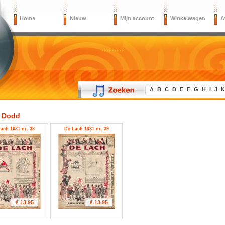
Home
Nieuw
Mijn account
Winkelwagen
A
A
B
C
D
E
F
G
H
I
J
K
e Dodd
ach 1931 nr. 38
De Lach 1931 nr. 39
€ 13.95
€ 13.95