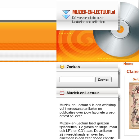
Home
Zoeken
Clair
De L
Muziek en Lectuur
Muziek-en-Lectuur.nl is een webshop
vol interessante artikelen en
publicaties over jouw favoriete groep,
artiest of BN'er.
Muziek-en-Lectuur biedt gelezen
tijdschriften, TV-gidsen en strips, maar
ook LP's en CD's aan. De artikelen
zijn tweedehands en over het
algemeen in een zeer goede conditie.