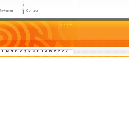
frekenen
Contact
L
M
N
O
P
Q
R
S
T
U
V
W
X
Y
Z
#