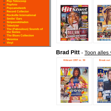
Pop-Telescoop
Popfoto
Popzamelwerk
Record Collector
Rockville International
Smilin' Ears
Stripweekbladen
Televizier
The (Faboulous) Sounds of
the Sixties
The Blues Collection
Veronica
Vinyl
Brad Pitt
-
Toon alles 
Hitkrant 1997 nr. 50
Break out 