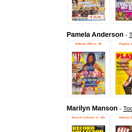
€ 15.95
Pamela Anderson
-
Hitkrant 1997 nr. 50
Playboy 1
Marilyn Manson
-
To
Record Collector nr. 231
Hitkrant 2