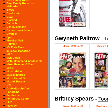
Bear Family Records -
Mailorder
Block
Break-out
Ciao!
Cracked
De Lach
€ 10.95
Der Musikmarkt
Diverse muziekbladen
Diversen
Gwyneth Paltrow
-
T
Eppo
Fire-Ball Mail
Hitkrant
Hitkrant 1999 nr. 07
Hitkrant 1
It's Elvis Time
Jukebox Magazine
MAD
Melt Down
Metal Hammer & Aardschok
Metal Hammer & Crash
MOJO
Music Maker
Muziek Expres
Muziekkrant Oor
Muziek Parade
Oor
Oude tijdschriften
Panorama
Penthouse
Britney Spears
-
Toon
Penthouse Comix
PEP
Playboy
Hitkrant 2001 nr. 08
Break out 