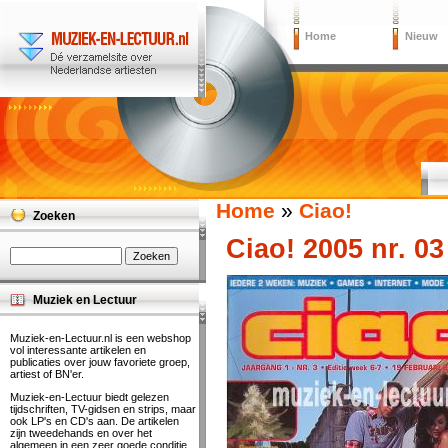
Home
Nieuw
Home
»
Ciao!
Zoeken
Ciao! 2005 nr. 03
Muziek en Lectuur
Muziek-en-Lectuur.nl is een webshop
vol interessante artikelen en
publicaties over jouw favoriete groep,
artiest of BN'er.
Muziek-en-Lectuur biedt gelezen
tijdschriften, TV-gidsen en strips, maar
ook LP's en CD's aan. De artikelen
zijn tweedehands en over het
algemeen in een zeer goede conditie.