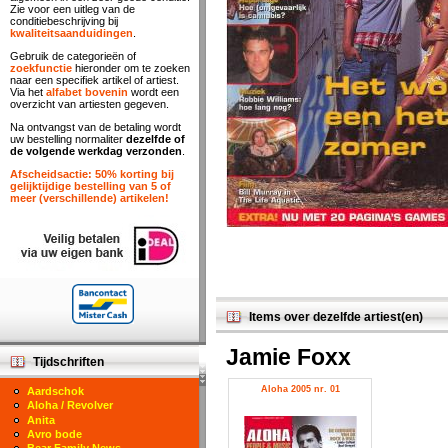
Zie voor een uitleg van de
conditiebeschrijving bij
kwaliteitsaanduidingen
.
Gebruik de categorieën of
zoekfunctie
hieronder om te zoeken
naar een specifiek artikel of artiest.
Via het
alfabet bovenin
wordt een
overzicht van artiesten gegeven.
Na ontvangst van de betaling wordt
uw bestelling normaliter
dezelfde of
de volgende werkdag verzonden
.
Afscheidsactie: 50% korting bij
gelijktijdige bestelling van 5 of
meer (verschillende) artikelen!
Items over dezelfde artiest(en)
Jamie Foxx
Tijdschriften
Aloha 2005 nr. 01
Aardschok
Aloha / Revolver
Anita
Avro bode
Bear Family News