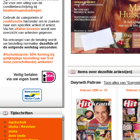
Zie voor een uitleg van de
conditiebeschrijving bij
kwaliteitsaanduidingen
.
Gebruik de categorieën of
zoekfunctie
hieronder om te zoeken
naar een specifiek artikel of artiest.
Via het
alfabet bovenin
wordt een
overzicht van artiesten gegeven.
Na ontvangst van de betaling wordt
uw bestelling normaliter
dezelfde of
de volgende werkdag verzonden
.
Afscheidsactie: 50% korting bij
gelijktijdige bestelling van 5 of
meer (verschillende) artikelen!
Items over dezelfde artiest(en)
Gwyneth Paltrow
-
Toon alles van "Gwynet
Hitkrant 1999 nr. 07
Hitkrant 1
Tijdschriften
Aardschok
Aloha / Revolver
Anita
Avro bode
Bear Family News