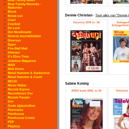
Bear Family Records -
Mailorder
Block
Dennie Christian
-
Toon alles van "Dennie 
Break-out
Ciao!
Veronica 1978 nr. 50
Schlagerfe
Cracked
Schlagerfesti
De Lach
Christian,
Der Musikmarkt
Diverse muziekbladen
Diversen
Eppo
Fire-Ball Mail
Hitkrant
It's Elvis Time
Jukebox Magazine
MAD
€ 12.95
Melt Down
Metal Hammer & Aardschok
Metal Hammer & Crash
MOJO
Sabine Koning
Music Maker
Muziek Expres
AVRO bode 2002, nr.02
Televizier
Muziekkrant Oor
Muziek Parade
Oor
Oude tijdschriften
Panorama
Penthouse
Penthouse Comix
PEP
Playboy