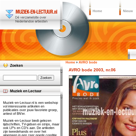
Home
Nieuw
Home
»
AVRO bode
Zoeken
AVRO bode 2003, nr.06
Muziek en Lectuur
Muziek-en-Lectuur.nl is een webshop
vol interessante artikelen en
publicaties over jouw favoriete groep,
artiest of BN'er.
Muziek-en-Lectuur biedt gelezen
tijdschriften, TV-gidsen en strips, maar
ook LP's en CD's aan. De artikelen
zijn tweedehands en over het
algemeen in een zeer goede conditie.