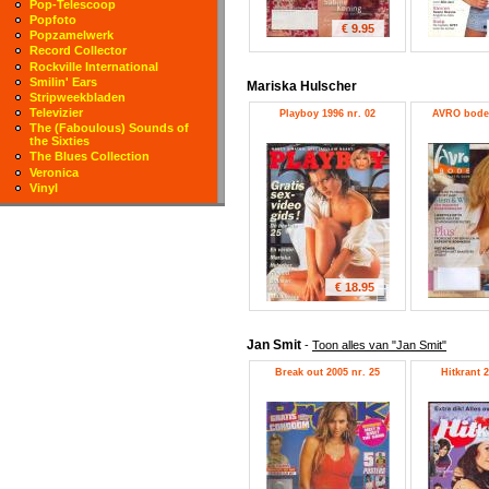
Pop-Telescoop
Popfoto
€ 9.95
Popzamelwerk
Record Collector
Rockville International
Smilin' Ears
Mariska Hulscher
Stripweekbladen
Televizier
Playboy 1996 nr. 02
AVRO bode 
The (Faboulous) Sounds of
the Sixties
The Blues Collection
Veronica
Vinyl
€ 18.95
Jan Smit
-
Toon alles van "Jan Smit"
Break out 2005 nr. 25
Hitkrant 2