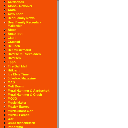
Aardschok
Aloha / Revolver
Anita
Avro bode
Bear Family News
Bear Family Records -
Mailorder
Block
Break-out
Ciao!
Cracked
De Lach
Der Musikmarkt
Diverse muziekbladen
Diversen
Eppo
Fire-Ball Mail
Hitkrant
It's Elvis Time
Jukebox Magazine
MAD
Melt Down
Metal Hammer & Aardschok
Metal Hammer & Crash
MOJO
Music Maker
Muziek Expres
Muziekkrant Oor
Muziek Parade
Oor
Oude tijdschriften
Panorama