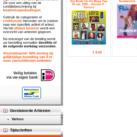
Het Beste Uit De Mega Top
Summerhits -
Zie voor een uitleg van de
50 van 1995 – Volume 8 -
conditiebeschrijving bij
Various
kwaliteitsaanduidingen
.
Gebruik de categorieën of
zoekfunctie
hieronder om te zoeken
naar een specifiek artikel of artiest.
Via het
alfabet bovenin
wordt een
overzicht van artiesten gegeven.
Na ontvangst van de betaling wordt
uw bestelling normaliter
dezelfde of
de volgende werkdag verzonden
.
€ 8.95
Afscheidsactie: 50% korting bij
gelijktijdige bestelling van 5 of
meer (verschillende) artikelen!
Gerelateerde Artiesten
Various
Tijdschriften