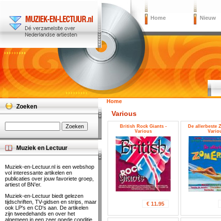
Home
Nieuw
Home
Zoeken
Various
British Rock Giants -
De allerbeste 
Various
Vario
Muziek en Lectuur
Muziek-en-Lectuur.nl is een webshop
vol interessante artikelen en
publicaties over jouw favoriete groep,
artiest of BN'er.
Muziek-en-Lectuur biedt gelezen
tijdschriften, TV-gidsen en strips, maar
€ 11.95
ook LP's en CD's aan. De artikelen
zijn tweedehands en over het
algemeen in een zeer goede conditie.