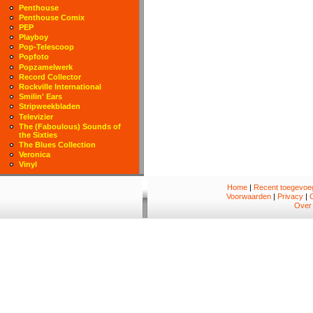
Penthouse
Penthouse Comix
PEP
Playboy
Pop-Telescoop
Popfoto
Popzamelwerk
Record Collector
Rockville International
Smilin' Ears
Stripweekbladen
Televizier
The (Faboulous) Sounds of
the Sixties
The Blues Collection
Veronica
Vinyl
Home
|
Recent toegevoeg
Voorwaarden
|
Privacy
|
Over