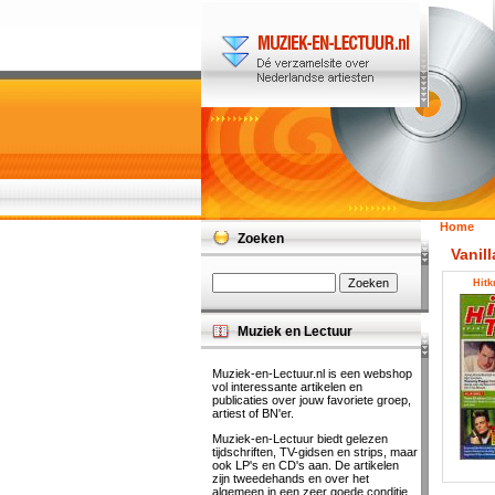
Home
Zoeken
Vanill
Hitk
Muziek en Lectuur
Muziek-en-Lectuur.nl is een webshop
vol interessante artikelen en
publicaties over jouw favoriete groep,
artiest of BN'er.
Muziek-en-Lectuur biedt gelezen
tijdschriften, TV-gidsen en strips, maar
ook LP's en CD's aan. De artikelen
zijn tweedehands en over het
algemeen in een zeer goede conditie.