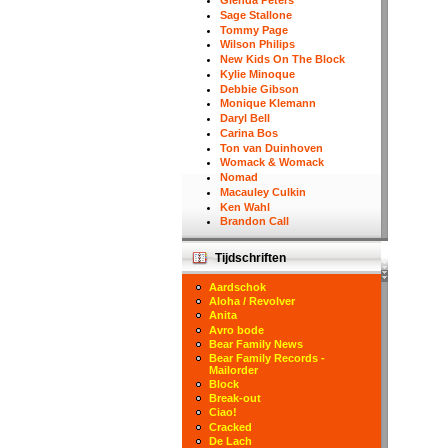
Glenda Peters
Sage Stallone
Tommy Page
Wilson Philips
New Kids On The Block
Kylie Minoque
Debbie Gibson
Monique Klemann
Daryl Bell
Carina Bos
Ton van Duinhoven
Womack & Womack
Nomad
Macauley Culkin
Ken Wahl
Brandon Call
Tijdschriften
Aardschok
Aloha / Revolver
Anita
Avro bode
Bear Family News
Bear Family Records -
Mailorder
Block
Break-out
Ciao!
Cracked
De Lach