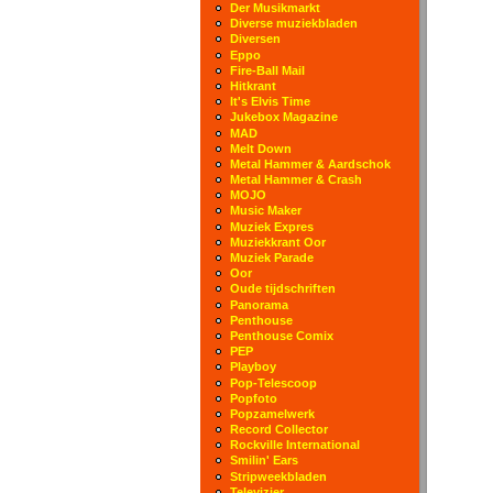
Der Musikmarkt
Diverse muziekbladen
Diversen
Eppo
Fire-Ball Mail
Hitkrant
It's Elvis Time
Jukebox Magazine
MAD
Melt Down
Metal Hammer & Aardschok
Metal Hammer & Crash
MOJO
Music Maker
Muziek Expres
Muziekkrant Oor
Muziek Parade
Oor
Oude tijdschriften
Panorama
Penthouse
Penthouse Comix
PEP
Playboy
Pop-Telescoop
Popfoto
Popzamelwerk
Record Collector
Rockville International
Smilin' Ears
Stripweekbladen
Televizier