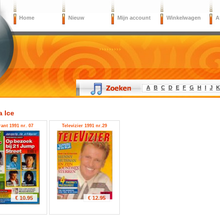
Home
Nieuw
Mijn account
Winkelwagen
A
A
B
C
D
E
F
G
H
I
J
K
a Ice
rant 1991 nr. 07
Televizier 1991 nr.29
€ 10.95
€ 12.95