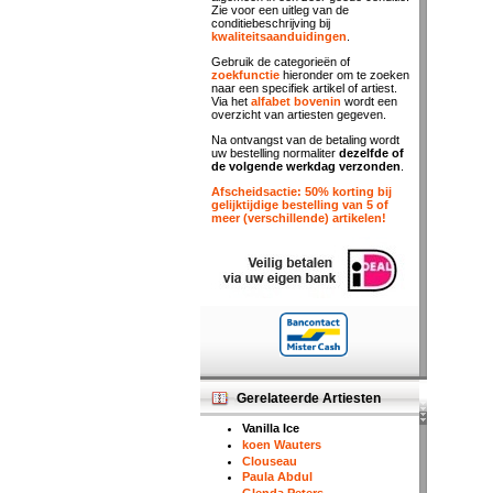
Zie voor een uitleg van de
conditiebeschrijving bij
kwaliteitsaanduidingen
.
Gebruik de categorieën of
zoekfunctie
hieronder om te zoeken
naar een specifiek artikel of artiest.
Via het
alfabet bovenin
wordt een
overzicht van artiesten gegeven.
Na ontvangst van de betaling wordt
uw bestelling normaliter
dezelfde of
de volgende werkdag verzonden
.
Afscheidsactie: 50% korting bij
gelijktijdige bestelling van 5 of
meer (verschillende) artikelen!
Gerelateerde Artiesten
Vanilla Ice
koen Wauters
Clouseau
Paula Abdul