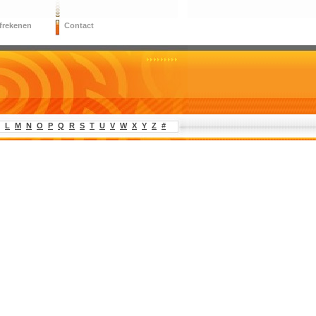
frekenen
Contact
L
M
N
O
P
Q
R
S
T
U
V
W
X
Y
Z
#