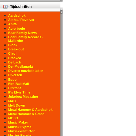
Tijdschriften
Aardschok
Aloha / Revolver
Anita
Avro bode
Bear Family News
Bear Family Records -
Mailorder
Block
Break-out
Ciao!
Cracked
De Lach
Der Musikmarkt
Diverse muziekbladen
Diversen
Eppo
Fire-Ball Mail
Hitkrant
It's Elvis Time
Jukebox Magazine
MAD
Melt Down
Metal Hammer & Aardschok
Metal Hammer & Crash
MOJO
Music Maker
Muziek Expres
Muziekkrant Oor
Muziek Parade