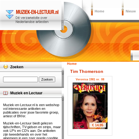
Home
Nieuw
Home
Zoeken
Tim Thomerson
Veronica 1981 nr. 08
Muziek en Lectuur
Muziek-en-Lectuur.nl is een webshop
vol interessante artikelen en
publicaties over jouw favoriete groep,
artiest of BN'er.
Muziek-en-Lectuur biedt gelezen
€ 14.95
tijdschriften, TV-gidsen en strips, maar
ook LP's en CD's aan. De artikelen
zijn tweedehands en over het
algemeen in een zeer goede conditie.