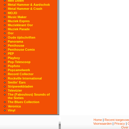
Melt Down
Metal Hammer & Aardschok
Metal Hammer & Crash
MOJO
Music Maker
Muziek Expres
Muziekkrant Oor
Muziek Parade
Oor
Oude tijdschriften
Panorama
Penthouse
Penthouse Comix
PEP
Playboy
Pop-Telescoop
Popfoto
Popzamelwerk
Record Collector
Rockville International
Smilin' Ears
Stripweekbladen
Televizier
The (Faboulous) Sounds of
the Sixties
The Blues Collection
Veronica
Vinyl
Home
|
Recent toegevoeg
Voorwaarden
|
Privacy
|
Over