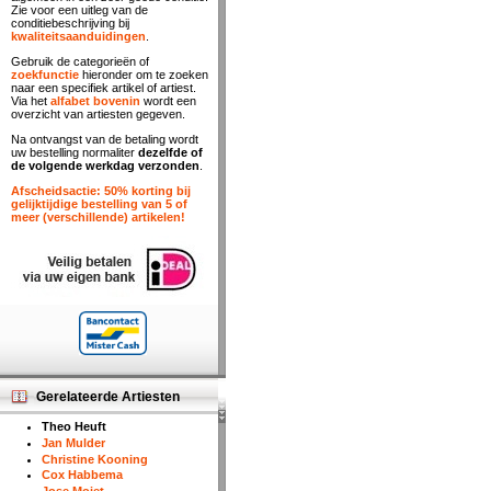
Zie voor een uitleg van de
conditiebeschrijving bij
kwaliteitsaanduidingen
.
Gebruik de categorieën of
zoekfunctie
hieronder om te zoeken
naar een specifiek artikel of artiest.
Via het
alfabet bovenin
wordt een
overzicht van artiesten gegeven.
Na ontvangst van de betaling wordt
uw bestelling normaliter
dezelfde of
de volgende werkdag verzonden
.
Afscheidsactie: 50% korting bij
gelijktijdige bestelling van 5 of
meer (verschillende) artikelen!
Gerelateerde Artiesten
Theo Heuft
Jan Mulder
Christine Kooning
Cox Habbema