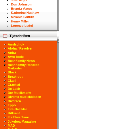
Jose Mojet
Don Johnson
Brenda Venus
Katherine Hushaw
Melanie Griffith
Henry Miller
Lorenzo Ledel
Tijdschriften
Aardschok
Aloha / Revolver
Anita
Avro bode
Bear Family News
Bear Family Records -
Mailorder
Block
Break-out
Ciao!
Cracked
De Lach
Der Musikmarkt
Diverse muziekbladen
Diversen
Eppo
Fire-Ball Mail
Hitkrant
It's Elvis Time
Jukebox Magazine
MAD