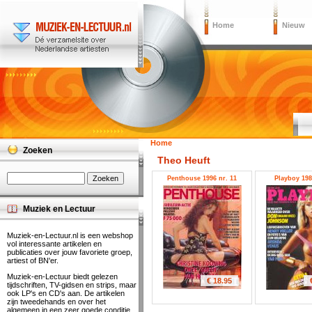
Home
Nieuw
Home
Zoeken
Theo Heuft
Penthouse 1996 nr. 11
Playboy 198
Muziek en Lectuur
Muziek-en-Lectuur.nl is een webshop
vol interessante artikelen en
publicaties over jouw favoriete groep,
artiest of BN'er.
Muziek-en-Lectuur biedt gelezen
€ 18.95
tijdschriften, TV-gidsen en strips, maar
ook LP's en CD's aan. De artikelen
zijn tweedehands en over het
algemeen in een zeer goede conditie.