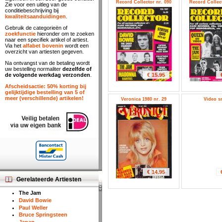
Record Collector nr. 090
Record Collect
Zie voor een uitleg van de
conditiebeschrijving bij
kwaliteitsaanduidingen
.
Gebruik de categorieën of
zoekfunctie
hieronder om te zoeken
naar een specifiek artikel of artiest.
Via het
alfabet bovenin
wordt een
overzicht van artiesten gegeven.
Na ontvangst van de betaling wordt
uw bestelling normaliter
dezelfde of
€ 15.95
de volgende werkdag verzonden
.
Afscheidsactie: 50% korting bij
gelijktijdige bestelling van 5 of
meer (verschillende) artikelen!
Veronica 1980 nr. 29
Video s
€ 14.95
Gerelateerde Artiesten
The Jam
David Bowie
Paul Weller
Bruce Springsteen