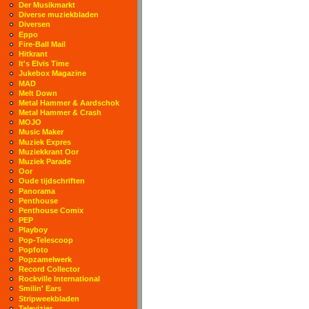
Der Musikmarkt
Diverse muziekbladen
Diversen
Eppo
Fire-Ball Mail
Hitkrant
It's Elvis Time
Jukebox Magazine
MAD
Melt Down
Metal Hammer & Aardschok
Metal Hammer & Crash
MOJO
Music Maker
Muziek Expres
Muziekkrant Oor
Muziek Parade
Oor
Oude tijdschriften
Panorama
Penthouse
Penthouse Comix
PEP
Playboy
Pop-Telescoop
Popfoto
Popzamelwerk
Record Collector
Rockville International
Smilin' Ears
Stripweekbladen
Televizier