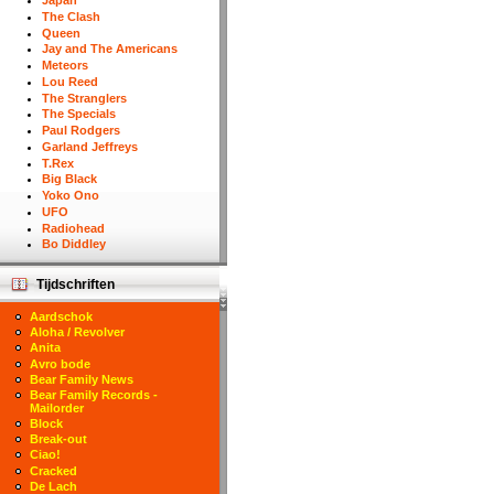
Japan
The Clash
Queen
Jay and The Americans
Meteors
Lou Reed
The Stranglers
The Specials
Paul Rodgers
Garland Jeffreys
T.Rex
Big Black
Yoko Ono
UFO
Radiohead
Bo Diddley
Tijdschriften
Aardschok
Aloha / Revolver
Anita
Avro bode
Bear Family News
Bear Family Records -
Mailorder
Block
Break-out
Ciao!
Cracked
De Lach