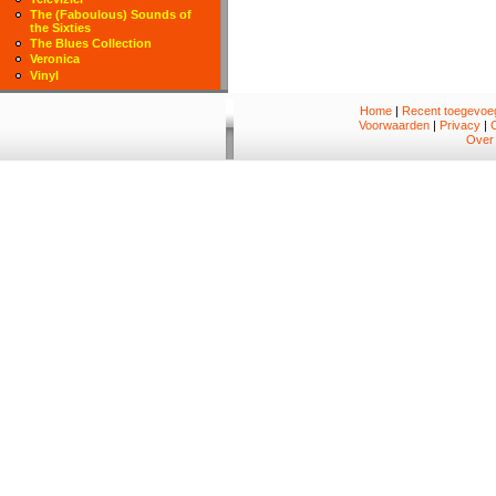
The (Faboulous) Sounds of
the Sixties
The Blues Collection
Veronica
Vinyl
Home
|
Recent toegevoeg
Voorwaarden
|
Privacy
|
Over