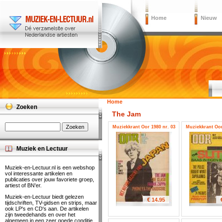
Home
Nieuw
Home
Zoeken
The Jam
Muziekkrant Oor 1980 nr. 03
Muziekkrant Oor
Muziek en Lectuur
Muziek-en-Lectuur.nl is een webshop
vol interessante artikelen en
publicaties over jouw favoriete groep,
artiest of BN'er.
Muziek-en-Lectuur biedt gelezen
€ 14.95
tijdschriften, TV-gidsen en strips, maar
ook LP's en CD's aan. De artikelen
zijn tweedehands en over het
algemeen in een zeer goede conditie.