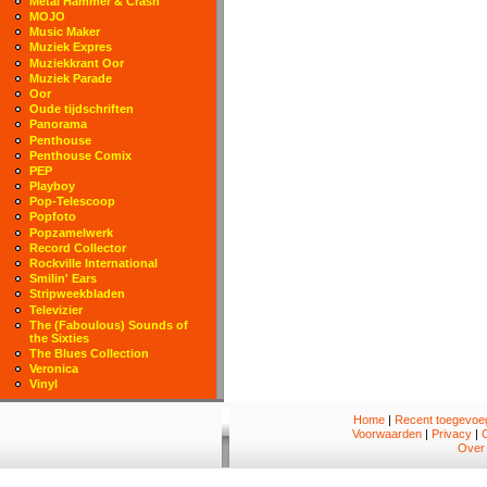
Metal Hammer & Crash
MOJO
Music Maker
Muziek Expres
Muziekkrant Oor
Muziek Parade
Oor
Oude tijdschriften
Panorama
Penthouse
Penthouse Comix
PEP
Playboy
Pop-Telescoop
Popfoto
Popzamelwerk
Record Collector
Rockville International
Smilin' Ears
Stripweekbladen
Televizier
The (Faboulous) Sounds of
the Sixties
The Blues Collection
Veronica
Vinyl
Home
|
Recent toegevoeg
Voorwaarden
|
Privacy
|
Over