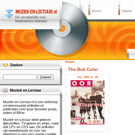
Home
Nieuw
Home
Zoeken
The Bob Color
Oor 1995 nr. 08
Muziek en Lectuur
Muziek-en-Lectuur.nl is een webshop
vol interessante artikelen en
publicaties over jouw favoriete groep,
artiest of BN'er.
Muziek-en-Lectuur biedt gelezen
€ 12.95
tijdschriften, TV-gidsen en strips, maar
ook LP's en CD's aan. De artikelen
zijn tweedehands en over het
algemeen in een zeer goede conditie.