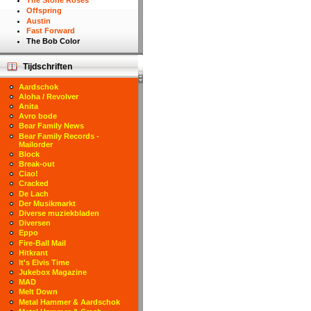
The Stone Roses
Offspring
Austin
Fast Forward
The Bob Color
Tijdschriften
Aardschok
Aloha / Revolver
Anita
Avro bode
Bear Family News
Bear Family Records -
Mailorder
Block
Break-out
Ciao!
Cracked
De Lach
Der Musikmarkt
Diverse muziekbladen
Diversen
Eppo
Fire-Ball Mail
Hitkrant
It's Elvis Time
Jukebox Magazine
MAD
Melt Down
Metal Hammer & Aardschok