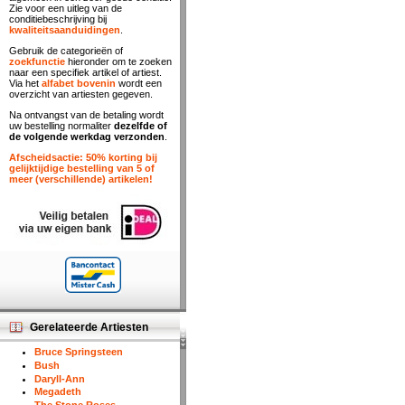
Zie voor een uitleg van de
conditiebeschrijving bij
kwaliteitsaanduidingen
.
Gebruik de categorieën of
zoekfunctie
hieronder om te zoeken
naar een specifiek artikel of artiest.
Via het
alfabet bovenin
wordt een
overzicht van artiesten gegeven.
Na ontvangst van de betaling wordt
uw bestelling normaliter
dezelfde of
de volgende werkdag verzonden
.
Afscheidsactie: 50% korting bij
gelijktijdige bestelling van 5 of
meer (verschillende) artikelen!
Gerelateerde Artiesten
Bruce Springsteen
Bush
Daryll-Ann
Megadeth