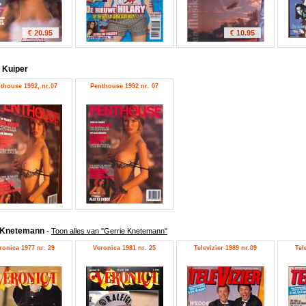
€ 20.95
€ 10.95
 Kuiper
thouse 1992, nr.07
Penthouse 1992 nr. 07
e Knetemann
-
Toon alles van "Gerrie Knetemann"
ronica 1977 nr. 29
Veronica 1981 nr. 25
Televizier 1989 nr.09
Tel