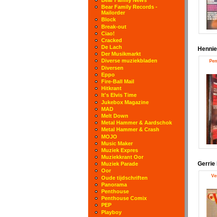
Bear Family Records -
Mailorder
Block
Break-out
Ciao!
Cracked
De Lach
Hennie
Der Musikmarkt
Diverse muziekbladen
Pen
Diversen
Eppo
Fire-Ball Mail
Hitkrant
It's Elvis Time
Jukebox Magazine
MAD
Melt Down
Metal Hammer & Aardschok
Metal Hammer & Crash
MOJO
Music Maker
Muziek Expres
Muziekkrant Oor
Gerri
Muziek Parade
Oor
Ve
Oude tijdschriften
Panorama
Penthouse
Penthouse Comix
PEP
Playboy