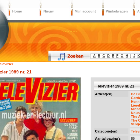
Home
Nieuw
Mijn account
Winkelwagen
A
A
B
C
D
E
F
G
H
I
J
K
elevizier
zier 1989 nr. 21
Televizier 1989 nr. 21
Artiest(en)
De Br
Gerr
Henni
Liere
Micha
Nous
The 
The 
Veng
Categorie(ën)
Telev
Aantal pagina's
86