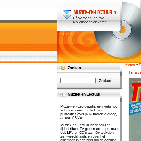
Home
»
T
Zoeken
Televi
Muziek en Lectuur
Muziek-en-Lectuur.nl is een webshop
vol interessante artikelen en
publicaties over jouw favoriete groep,
artiest of BN'er.
Muziek-en-Lectuur biedt gelezen
tijdschriften, TV-gidsen en strips, maar
ook LP's en CD's aan. De artikelen
zijn tweedehands en over het
algemeen in een zeer goede conditie.