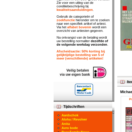
Zie voor een uitleg van de
conditiebeschrijving bij
kwaliteitsaanduidingen
.
Gebruik de categorieën of
zoekfunctie
hieronder om te zoeken
naar een specifiek artikel of artiest.
Via het
alfabet bovenin
wordt een
overzicht van artiesten gegeven.
Na ontvangst van de betaling wordt
uw bestelling normaliter
dezelfde of
de volgende werkdag verzonden
.
Afscheidsactie: 50% korting bij
gelijktijdige bestelling van 5 of
meer (verschillende) artikelen!
Ite
Michae
Pl
Tijdschriften
Aardschok
Aloha / Revolver
Anita
Avro bode
Bear Family News