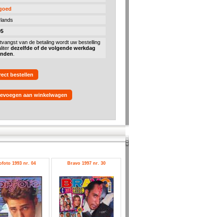
 goed
lands
95
tvangst van de betaling wordt uw bestelling
liter
dezelfde of de volgende werkdag
onden
.
rect bestellen
evoegen aan winkelwagen
foto 1993 nr. 04
Bravo 1997 nr. 30