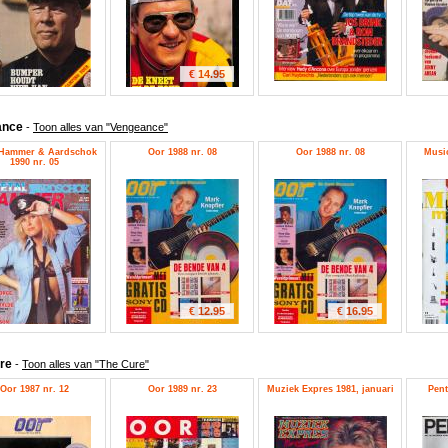
€ 14.95
ance
-
Toon alles van "Vengeance"
 Hammer & Aardschok
Oor 1988 nr. 08
Oor 1988 nr. 08
Music
1990 nr. 05
€ 12.95
€ 16.95
ure
-
Toon alles van "The Cure"
Oor 1987 nr. 12
Oor 1989 nr. 23
Muziek Expres 1981, januari
Pent