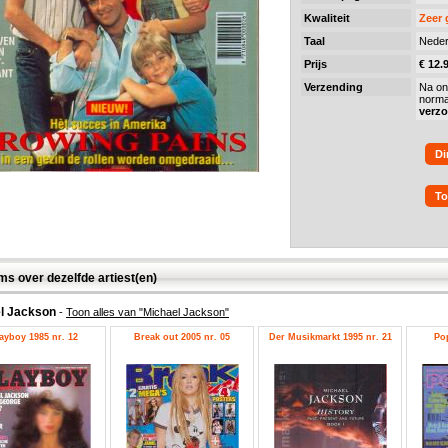
Kwaliteit
Zeer
Taal
Neder
Prijs
€ 12.
Verzending
Na on
norma
verz
Di
To
ms over dezelfde artiest(en)
l Jackson
-
Toon alles van "Michael Jackson"
ayboy 1985 nr. 12
Break out 2005 nr. 05
Der Musikmarkt 1995 nr. 21
Pop