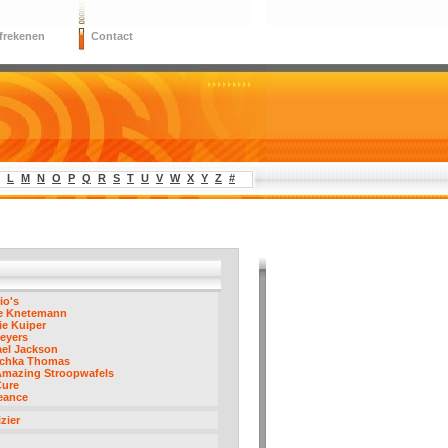
frekenen
Contact
L
M
N
O
P
Q
R
S
T
U
V
W
X
Y
Z
#
io's
ie Knetemann
e Kuiper
leyers
el Jackson
chka Thomas
Amazing Stroopwafels
Cure
eance
izier