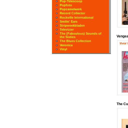
Pop-Telescoop
Popfoto
Popzamelwerk
Record Collector
Rockville International
Smilin' Ears
Stripweekbladen
Televizier
The (Faboulous) Sounds of
Venge
the Sixties
The Blues Collection
Metal
Veronica
Vinyl
The C