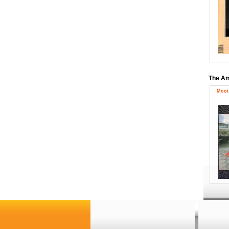
The Am
Mooi