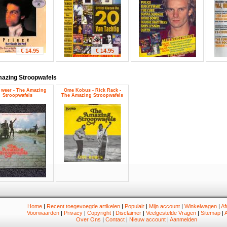
€ 14.95
€ 14.95
azing Stroopwafels
 weer - The Amazing
Ome Kobus - Rick Rack -
Stroopwafels
The Amazing Stroopwafels
Home
|
Recent toegevoegde artikelen
|
Populair
|
Mijn account
|
Winkelwagen
|
Af
Voorwaarden
|
Privacy
|
Copyright
|
Disclaimer
|
Veelgestelde Vragen
|
Sitemap
|
A
Over Ons
|
Contact
|
Nieuw account
|
Aanmelden