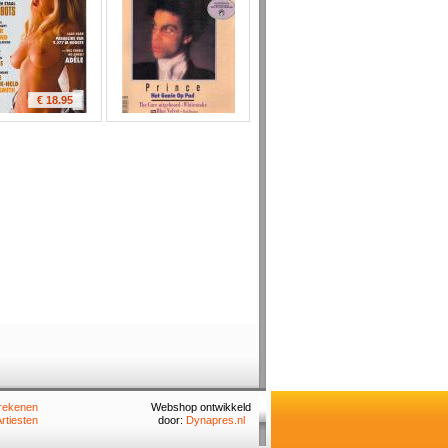
€ 18.95
rekenen
Webshop ontwikkeld
rtiesten
door:
Dynapres.nl