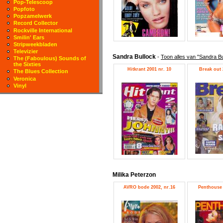
Pop-Telescoop
Popfoto
Popzamelwerk
Record Collector
Rockville International
Smilin' Ears
Stripweekbladen
Televizier
Sandra Bullock
-
Toon alles van "Sandra Bu
The (Faboulous) Sounds of
the Sixties
Hitkrant 2001 nr. 10
Break out 
The Blues Collection
Veronica
Vinyl
Milika Peterzon
AVRO bode 2002, nr.16
Penthouse 