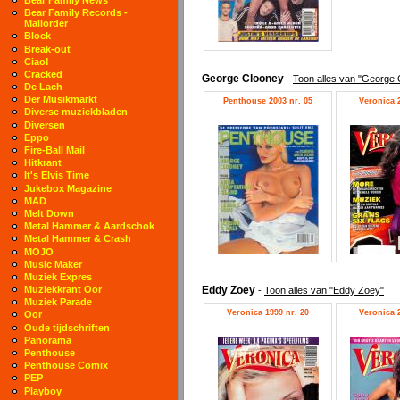
Bear Family Records -
Mailorder
Block
Break-out
Ciao!
Cracked
George Clooney
-
Toon alles van "George 
De Lach
Der Musikmarkt
Penthouse 2003 nr. 05
Veronica 2
Diverse muziekbladen
Diversen
Eppo
Fire-Ball Mail
Hitkrant
It's Elvis Time
Jukebox Magazine
MAD
Melt Down
Metal Hammer & Aardschok
Metal Hammer & Crash
MOJO
Music Maker
Muziek Expres
Eddy Zoey
Muziekkrant Oor
-
Toon alles van "Eddy Zoey"
Muziek Parade
Veronica 1999 nr. 20
Veronica 2
Oor
Oude tijdschriften
Panorama
Penthouse
Penthouse Comix
PEP
Playboy