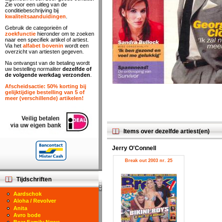
Zie voor een uitleg van de
conditiebeschrijving bij
kwaliteitsaanduidingen
.
Gebruik de categorieën of
zoekfunctie
hieronder om te zoeken
naar een specifiek artikel of artiest.
Via het
alfabet bovenin
wordt een
overzicht van artiesten gegeven.
Na ontvangst van de betaling wordt
uw bestelling normaliter
dezelfde of
de volgende werkdag verzonden
.
Afscheidsactie: 50% korting bij
gelijktijdige bestelling van 5 of
meer (verschillende) artikelen!
Items over dezelfde artiest(en)
Jerry O'Connell
Break out 2003 nr. 25
Tijdschriften
Aardschok
Aloha / Revolver
Anita
Avro bode
Bear Family News