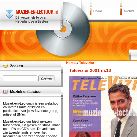
Home
Nieuw
Home
»
Televizier
Zoeken
Televizier 2001 nr.13
Muziek en Lectuur
Muziek-en-Lectuur.nl is een webshop
vol interessante artikelen en
publicaties over jouw favoriete groep,
artiest of BN'er.
Muziek-en-Lectuur biedt gelezen
tijdschriften, TV-gidsen en strips, maar
ook LP's en CD's aan. De artikelen
zijn tweedehands en over het
algemeen in een zeer goede conditie.