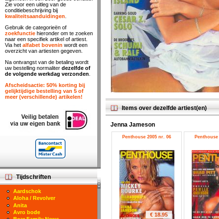
Zie voor een uitleg van de
conditiebeschrijving bij
kwaliteitsaanduidingen
.
Gebruik de categorieën of
zoekfunctie
hieronder om te zoeken
naar een specifiek artikel of artiest.
Via het
alfabet bovenin
wordt een
overzicht van artiesten gegeven.
Na ontvangst van de betaling wordt
uw bestelling normaliter
dezelfde of
de volgende werkdag verzonden
.
Afscheidsactie: 50% korting bij
gelijktijdige bestelling van 5 of
meer (verschillende) artikelen!
Items over dezelfde artiest(en)
Jenna Jameson
Penthouse 2005 nr. 06
Penthouse 
Tijdschriften
Aardschok
Aloha / Revolver
Anita
Avro bode
€ 18.95
Bear Family News