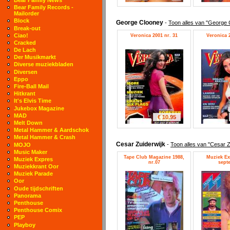
Bear Family Records -
Mailorder
Block
George Clooney
-
Toon alles van "George 
Break-out
Ciao!
Veronica 2001 nr. 31
Veronica 2
Cracked
De Lach
Der Musikmarkt
Diverse muziekbladen
Diversen
Eppo
Fire-Ball Mail
Hitkrant
It's Elvis Time
Jukebox Magazine
MAD
€ 10.95
Melt Down
Metal Hammer & Aardschok
Metal Hammer & Crash
Cesar Zuiderwijk
-
Toon alles van "Cesar Z
MOJO
Music Maker
Tape Club Magazine 1988,
Muziek Ex
Muziek Expres
nr.07
sept
Muziekkrant Oor
Muziek Parade
Oor
Oude tijdschriften
Panorama
Penthouse
Penthouse Comix
PEP
Playboy