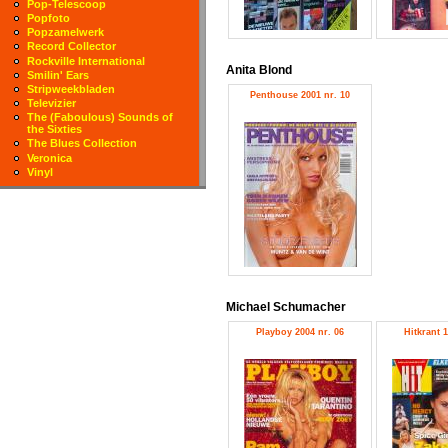
Pop-Telescoop
Popfoto
Popzamelwerk
Record Collector
Rockville International
Anita Blond
Smilin' Ears
Stripweekbladen
Penthouse 2001 nr. 10
Televizier
The (Faboulous) Sounds of
the Sixties
The Blues Collection
Veronica
Vinyl
Michael Schumacher
Playboy 2004 nr. 06
Hitkrant 1