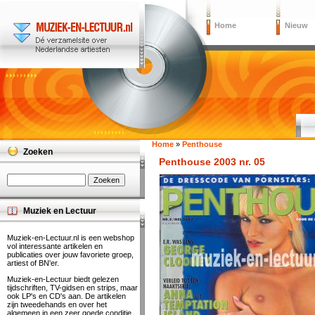
Home
Nieuw
Home
»
Penthouse
Zoeken
Penthouse 2003 nr. 05
Muziek en Lectuur
Muziek-en-Lectuur.nl is een webshop
vol interessante artikelen en
publicaties over jouw favoriete groep,
artiest of BN'er.
Muziek-en-Lectuur biedt gelezen
tijdschriften, TV-gidsen en strips, maar
ook LP's en CD's aan. De artikelen
zijn tweedehands en over het
algemeen in een zeer goede conditie.