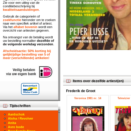
Zie voor een uitleg van de
conditiebeschrijving bij
kwaliteitsaanduidingen
.
Gebruik de categorieën of
zoekfunctie
hieronder om te zoeken
naar een specifiek artikel of artiest.
Via het
alfabet bovenin
wordt een
overzicht van artiesten gegeven.
Na ontvangst van de betaling wordt
uw bestelling normaliter
dezelfde of
de volgende werkdag verzonden
.
Afscheidsactie: 50% korting bij
gelijktijdige bestelling van 5 of
meer (verschillende) artikelen!
Items over dezelfde artiest(en)
Frederik de Groot
Veronica 1981 nr. 14
Televizier
Tijdschriften
Aardschok
Aloha / Revolver
Anita
Avro bode
Bear Family News