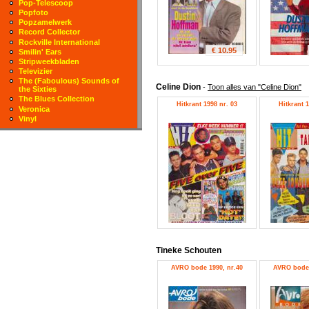
Pop-Telescoop
Popfoto
Popzamelwerk
Record Collector
Rockville International
€ 10.95
Smilin' Ears
Stripweekbladen
Televizier
The (Faboulous) Sounds of
Celine Dion
-
Toon alles van "Celine Dion"
the Sixties
The Blues Collection
Hitkrant 1998 nr. 03
Hitkrant 1
Veronica
Vinyl
Tineke Schouten
AVRO bode 1990, nr.40
AVRO bode 