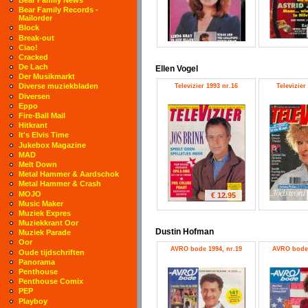
Bear Family Records -
Mailorder
Block
Break-out
Ciao!
Cracked
De Lach
Ellen Vogel
Der Musikmarkt
Diverse muziekbladen
Televizier 1993 nr.16
Televizier
Diversen
Eppo
Fire-Ball Mail
Hitkrant
It's Elvis Time
Jukebox Magazine
MAD
Melt Down
Metal Hammer & Aardschok
Metal Hammer & Crash
MOJO
€ 12.95
Music Maker
Muziek Expres
Muziekkrant Oor
Dustin Hofman
Muziek Parade
Oor
AVRO bode 1994, nr.19
AVRO bode 
Oude tijdschriften
Panorama
Penthouse
Penthouse Comix
PEP
Playboy