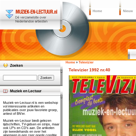
Home
Nieuw
Home
»
Televizier
Zoeken
Televizier 1992 nr.40
Muziek en Lectuur
Muziek-en-Lectuur.nl is een webshop
vol interessante artikelen en
publicaties over jouw favoriete groep,
artiest of BN'er.
Muziek-en-Lectuur biedt gelezen
tijdschriften, TV-gidsen en strips, maar
ook LP's en CD's aan. De artikelen
zijn tweedehands en over het
algemeen in een zeer goede conditie.