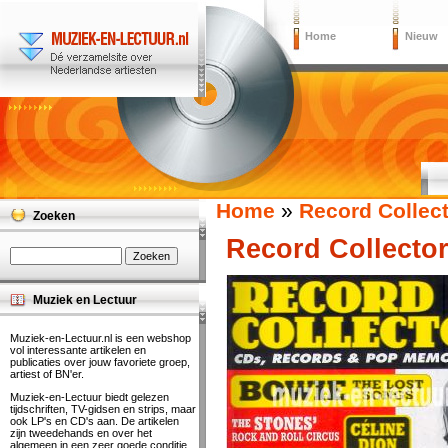
Home
Nieuw
Home
»
Record Collec
Zoeken
Record Collector
Muziek en Lectuur
Muziek-en-Lectuur.nl is een webshop
vol interessante artikelen en
publicaties over jouw favoriete groep,
artiest of BN'er.
Muziek-en-Lectuur biedt gelezen
tijdschriften, TV-gidsen en strips, maar
ook LP's en CD's aan. De artikelen
zijn tweedehands en over het
algemeen in een zeer goede conditie.