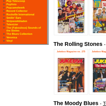
Pop-Telescoop
Popfoto
Popzamelwerk
Record Collector
Rockville International
Smilin' Ears
Stripweekbladen
Televizier
The (Faboulous) Sounds of
the Sixties
The Blues Collection
Veronica
Vinyl
The Rolling Stones
Jukebox Magazine no. 275
Jukebox Maga
The Moody Blues
-
T