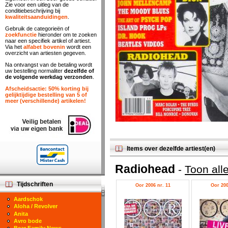
Zie voor een uitleg van de
conditiebeschrijving bij
kwaliteitsaanduidingen
.
Gebruik de categorieën of
zoekfunctie
hieronder om te zoeken
naar een specifiek artikel of artiest.
Via het
alfabet bovenin
wordt een
overzicht van artiesten gegeven.
Na ontvangst van de betaling wordt
uw bestelling normaliter
dezelfde of
de volgende werkdag verzonden
.
Afscheidsactie: 50% korting bij
gelijktijdige bestelling van 5 of
meer (verschillende) artikelen!
Items over dezelfde artiest(en)
Radiohead
-
Toon all
Tijdschriften
Oor 2006 nr. 11
Oor 200
Aardschok
Aloha / Revolver
Anita
Avro bode
Bear Family News