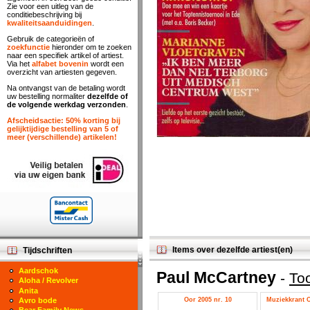
Zie voor een uitleg van de
conditiebeschrijving bij
kwaliteitsaanduidingen
.
Gebruik de categorieën of
zoekfunctie
hieronder om te zoeken
naar een specifiek artikel of artiest.
Via het
alfabet bovenin
wordt een
overzicht van artiesten gegeven.
Na ontvangst van de betaling wordt
uw bestelling normaliter
dezelfde of
de volgende werkdag verzonden
.
Afscheidsactie: 50% korting bij
gelijktijdige bestelling van 5 of
meer (verschillende) artikelen!
Items over dezelfde artiest(en)
Tijdschriften
Aardschok
Paul McCartney
-
To
Aloha / Revolver
Anita
Oor 2005 nr. 10
Muziekkrant O
Avro bode
Bear Family News