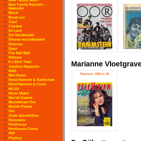
Bear Family Records -
Mailorder
Block
Break-out
Ciao!
Cracked
De Lach
Der Musikmarkt
Diverse muziekbladen
Diversen
Eppo
Fire-Ball Mail
Hitkrant
Marianne Vloetgrav
It's Elvis Time
Jukebox Magazine
MAD
Televizier 1992 nr.05
Melt Down
Metal Hammer & Aardschok
Metal Hammer & Crash
MOJO
Music Maker
Muziek Expres
Muziekkrant Oor
Muziek Parade
Oor
Oude tijdschriften
Panorama
Penthouse
Penthouse Comix
PEP
Playboy