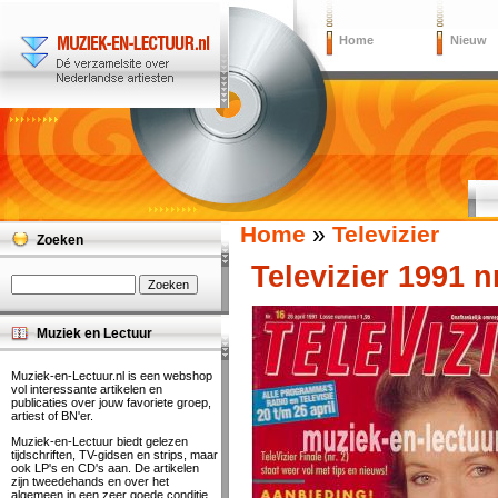
Home
Nieuw
Home
»
Televizier
Zoeken
Televizier 1991 n
Muziek en Lectuur
Muziek-en-Lectuur.nl is een webshop
vol interessante artikelen en
publicaties over jouw favoriete groep,
artiest of BN'er.
Muziek-en-Lectuur biedt gelezen
tijdschriften, TV-gidsen en strips, maar
ook LP's en CD's aan. De artikelen
zijn tweedehands en over het
algemeen in een zeer goede conditie.