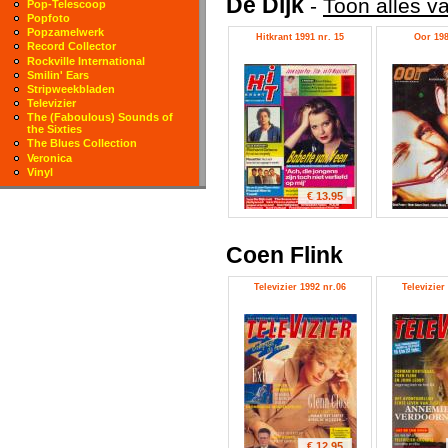
De Dijk
-
Toon alles va
Pop-Telescoop
Popfoto
Popzamelwerk
Hitkrant 1991 nr. 15
Oor 198
Record Collector
Rockville International
Smilin' Ears
Stripweekbladen
Televizier
The (Faboulous) Sounds of
the Sixties
The Blues Collection
Veronica
Vinyl
€ 13.95
Coen Flink
Televizier 1992 nr.06
Televizier
€ 12.95