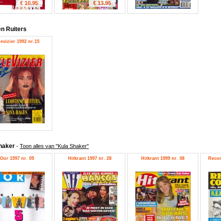
€ 10.95
€ 13.95
en Ruiters
levizier 1992 nr.15
haker
-
Toon alles van "Kula Shaker"
Oor 1997 nr. 09
Hitkrant 1997 nr. 28
Hitkrant 1999 nr. 08
Recor