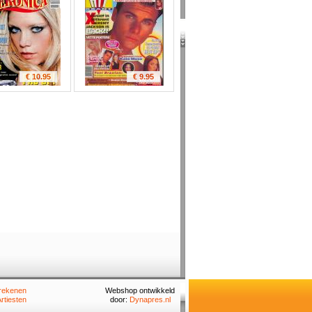
€ 10.95
€ 9.95
rekenen
Webshop ontwikkeld
rtiesten
door:
Dynapres.nl