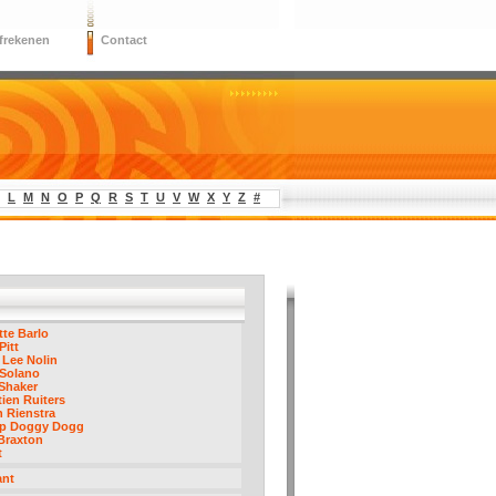
frekenen
Contact
L
M
N
O
P
Q
R
S
T
U
V
W
X
Y
Z
#
te Barlo
Pitt
Lee Nolin
 Solano
Shaker
ien Ruiters
 Rienstra
p Doggy Dogg
Braxton
t
ant