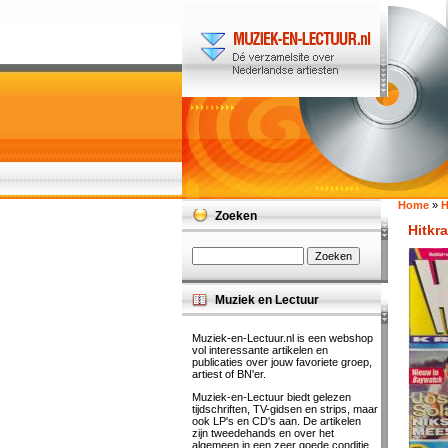
Home
»
H
Zoeken
Hitkra
Muziek en Lectuur
Muziek-en-Lectuur.nl is een webshop
vol interessante artikelen en
publicaties over jouw favoriete groep,
artiest of BN'er.
Muziek-en-Lectuur biedt gelezen
tijdschriften, TV-gidsen en strips, maar
ook LP's en CD's aan. De artikelen
zijn tweedehands en over het
algemeen in een zeer goede conditie.