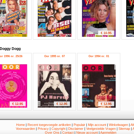
€ 10.95
 Doggy Dogg
or 1996 nr. 25/26
Oor 1995 nr. 07
Oor 1994 nr. 01
€ 12.95
€ 12.95
€ 12.95
Home
|
Recent toegevoegde artikelen
|
Populair
|
Mijn account
|
Winkelwagen
|
Af
Voorwaarden
|
Privacy
|
Copyright
|
Disclaimer
|
Veelgestelde Vragen
|
Sitemap
|
A
Over Ons
|
Contact
|
Nieuw account
|
Aanmelden