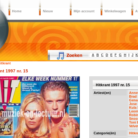
Home
Nieuw
Mijn account
Winkelwagen
A
A
B
C
D
E
F
G
H
I
J
K
itkrant
nt 1997 nr. 15
Hitkrant 1997 nr. 15
Artiest(en)
Annet
Brad 
Gena 
Jose
Kula 
Leont
Robin
Snoo
Toni 
Velve
Categorie(ën)
Hitkr