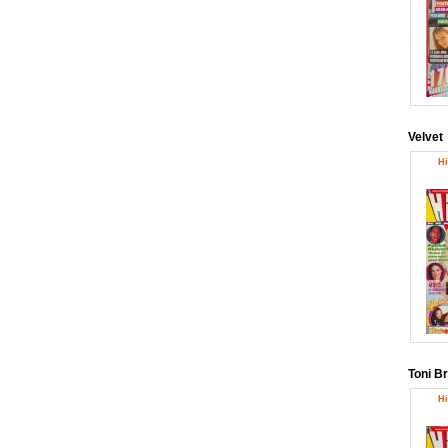
Velvet
Hi
Toni B
Hi