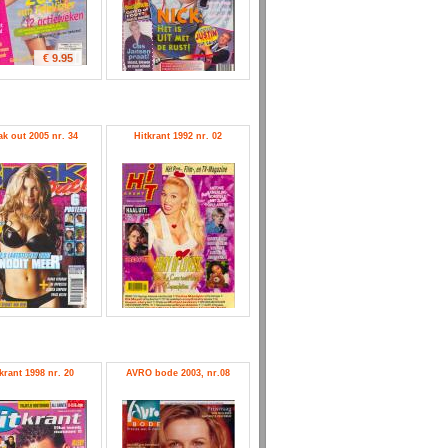
€ 9.95
ak out 2005 nr. 34
Hitkrant 1992 nr. 02
krant 1998 nr. 20
AVRO bode 2003, nr.08