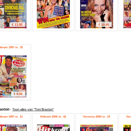
€ 13.95
€ 10.95
tkrant 1997 nr. 35
€ 9.95
raxton
-
Toon alles van "Toni Braxton"
tkrant 1997 nr. 21
Hitkrant 2000 nr. 42
Veronica 2000 nr. 19
Ver