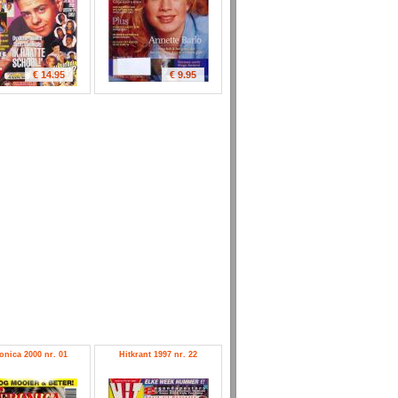
€ 14.95
€ 9.95
onica 2000 nr. 01
Hitkrant 1997 nr. 22