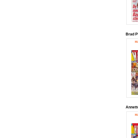
Brad P
Hi
Annett
Hi