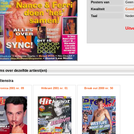
Posters van
Geen
Kwaliteit
Goed
Taal
Neder
Uitv
ms over dezelfde artiest(en)
Rienstra
ronica 2001 nr. 09
Hitkrant 2001 nr. 01
Break out 2000 nr. 50