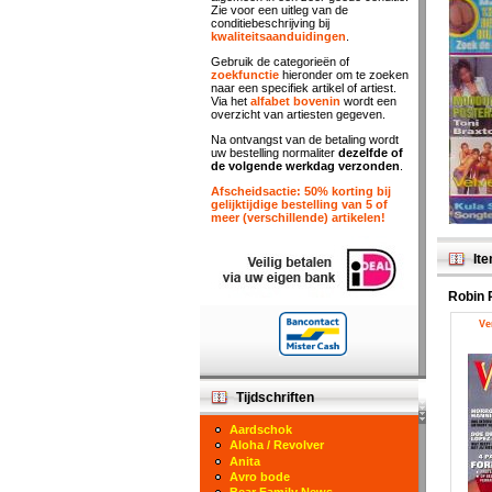
Zie voor een uitleg van de
conditiebeschrijving bij
kwaliteitsaanduidingen
.
Gebruik de categorieën of
zoekfunctie
hieronder om te zoeken
naar een specifiek artikel of artiest.
Via het
alfabet bovenin
wordt een
overzicht van artiesten gegeven.
Na ontvangst van de betaling wordt
uw bestelling normaliter
dezelfde of
de volgende werkdag verzonden
.
Afscheidsactie: 50% korting bij
gelijktijdige bestelling van 5 of
meer (verschillende) artikelen!
Ite
Robin 
Ve
Tijdschriften
Aardschok
Aloha / Revolver
Anita
Avro bode
Bear Family News