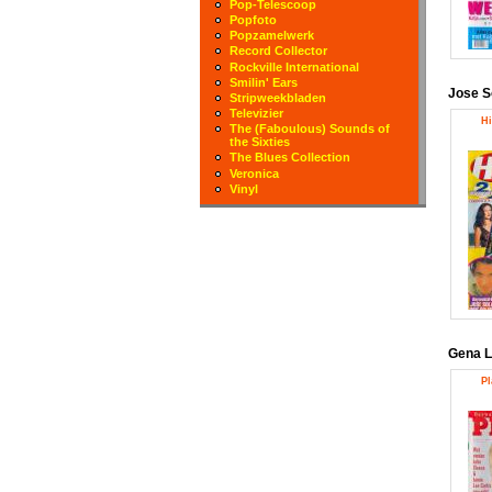
Pop-Telescoop
Popfoto
Popzamelwerk
Record Collector
Rockville International
Smilin' Ears
Jose S
Stripweekbladen
Televizier
Hi
The (Faboulous) Sounds of
the Sixties
The Blues Collection
Veronica
Vinyl
Gena L
Pl