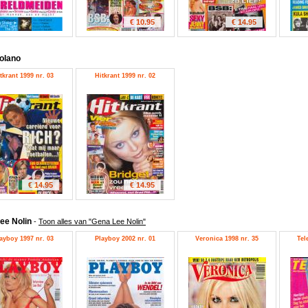
€ 10.95
€ 14.95
olano
tkrant 1999 nr. 03
Hitkrant 1999 nr. 02
€ 14.95
€ 14.95
ee Nolin
-
Toon alles van "Gena Lee Nolin"
ayboy 1997 nr. 03
Playboy 2002 nr. 01
Veronica 1998 nr. 35
Tel