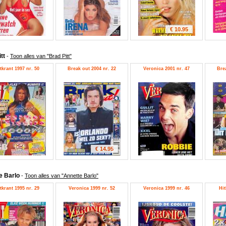
€ 10.95
itt
-
Toon alles van "Brad Pitt"
tkrant 1997 nr. 50
Break out 2004 nr. 22
Veronica 2001 nr. 47
Bre
€ 14.95
e Barlo
-
Toon alles van "Annette Barlo"
tkrant 1995 nr. 29
Veronica 1999 nr. 52
Veronica 1999 nr. 46
Hit