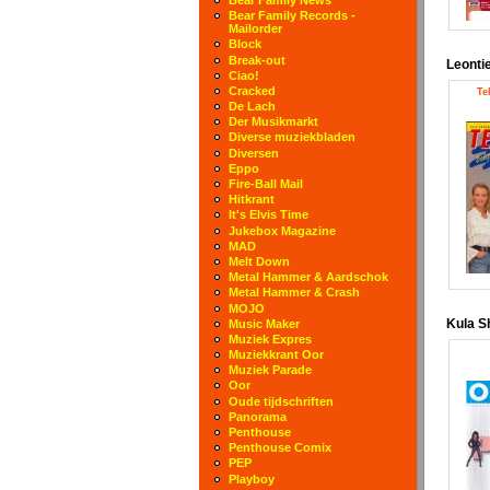
Bear Family Records -
Mailorder
Block
Break-out
Leonti
Ciao!
Cracked
Te
De Lach
Der Musikmarkt
Diverse muziekbladen
Diversen
Eppo
Fire-Ball Mail
Hitkrant
It's Elvis Time
Jukebox Magazine
MAD
Melt Down
Metal Hammer & Aardschok
Metal Hammer & Crash
MOJO
Kula S
Music Maker
Muziek Expres
Muziekkrant Oor
Muziek Parade
Oor
Oude tijdschriften
Panorama
Penthouse
Penthouse Comix
PEP
Playboy