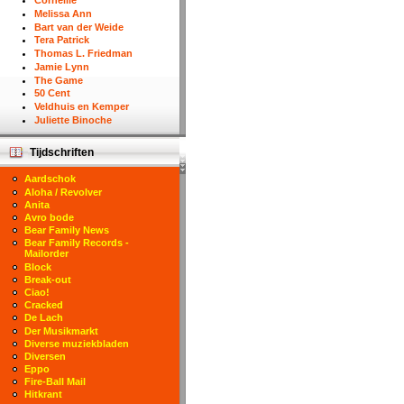
Corneille
Melissa Ann
Bart van der Weide
Tera Patrick
Thomas L. Friedman
Jamie Lynn
The Game
50 Cent
Veldhuis en Kemper
Juliette Binoche
Tijdschriften
Aardschok
Aloha / Revolver
Anita
Avro bode
Bear Family News
Bear Family Records -
Mailorder
Block
Break-out
Ciao!
Cracked
De Lach
Der Musikmarkt
Diverse muziekbladen
Diversen
Eppo
Fire-Ball Mail
Hitkrant