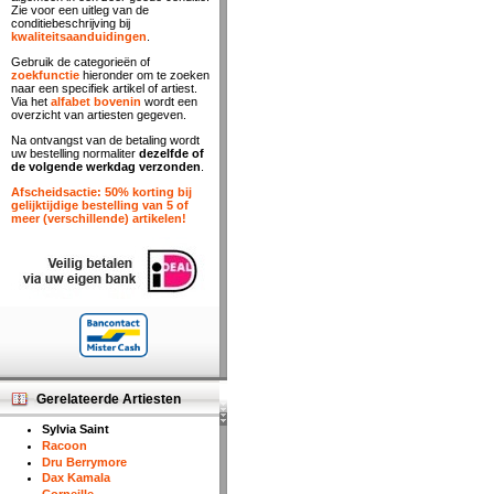
Zie voor een uitleg van de
conditiebeschrijving bij
kwaliteitsaanduidingen
.
Gebruik de categorieën of
zoekfunctie
hieronder om te zoeken
naar een specifiek artikel of artiest.
Via het
alfabet bovenin
wordt een
overzicht van artiesten gegeven.
Na ontvangst van de betaling wordt
uw bestelling normaliter
dezelfde of
de volgende werkdag verzonden
.
Afscheidsactie: 50% korting bij
gelijktijdige bestelling van 5 of
meer (verschillende) artikelen!
Gerelateerde Artiesten
Sylvia Saint
Racoon
Dru Berrymore
Dax Kamala