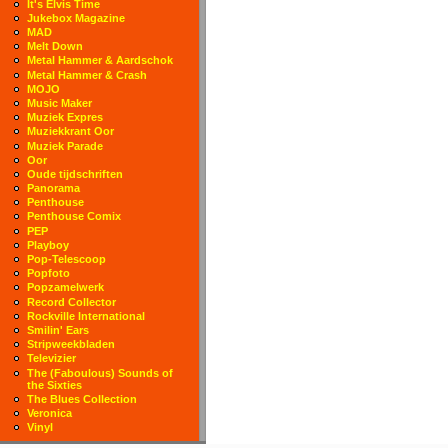
It's Elvis Time
Jukebox Magazine
MAD
Melt Down
Metal Hammer & Aardschok
Metal Hammer & Crash
MOJO
Music Maker
Muziek Expres
Muziekkrant Oor
Muziek Parade
Oor
Oude tijdschriften
Panorama
Penthouse
Penthouse Comix
PEP
Playboy
Pop-Telescoop
Popfoto
Popzamelwerk
Record Collector
Rockville International
Smilin' Ears
Stripweekbladen
Televizier
The (Faboulous) Sounds of
the Sixties
The Blues Collection
Veronica
Vinyl