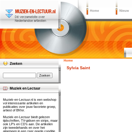
Home
Nieuw
Home
Zoeken
Sylvia Saint
Muziek en Lectuur
Muziek-en-Lectuur.nl is een webshop
vol interessante artikelen en
publicaties over jouw favoriete groep,
artiest of BN'er.
Muziek-en-Lectuur biedt gelezen
tijdschriften, TV-gidsen en strips, maar
ook LP's en CD's aan. De artikelen
zijn tweedehands en over het
algemeen in een zeer goede conditie.