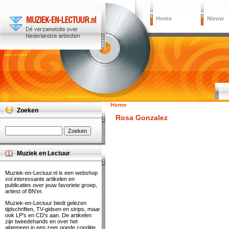
Home
Nieuw
Home
Zoeken
Rosa Gonzalez
Muziek en Lectuur
Muziek-en-Lectuur.nl is een webshop
vol interessante artikelen en
publicaties over jouw favoriete groep,
artiest of BN'er.
Muziek-en-Lectuur biedt gelezen
tijdschriften, TV-gidsen en strips, maar
ook LP's en CD's aan. De artikelen
zijn tweedehands en over het
algemeen in een zeer goede conditie.