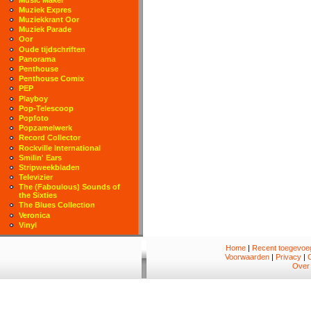
Muziek Expres
Muziekkrant Oor
Muziek Parade
Oor
Oude tijdschriften
Panorama
Penthouse
Penthouse Comix
PEP
Playboy
Pop-Telescoop
Popfoto
Popzamelwerk
Record Collector
Rockville International
Smilin' Ears
Stripweekbladen
Televizier
The (Faboulous) Sounds of
the Sixties
The Blues Collection
Veronica
Vinyl
Home
|
Recent toegevoeg
Voorwaarden
|
Privacy
|
Over