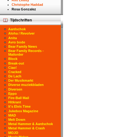
Rixt Leddy
Christophe Haddad
Rosa Gonzalez
Tijdschriften
Aardschok
Aloha / Revolver
Anita
Avro bode
Bear Family News
Bear Family Records -
Mailorder
Block
Break-out
Ciao!
Cracked
De Lach
Der Musikmarkt
Diverse muziekbladen
Diversen
Eppo
Fire-Ball Mail
Hitkrant
It's Elvis Time
Jukebox Magazine
MAD
Melt Down
Metal Hammer & Aardschok
Metal Hammer & Crash
MOJO
Music Maker