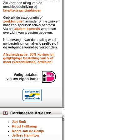
Zie voor een uitleg van de
conditiebeschrijving bij
kwaliteitsaanduidingen
.
Gebruik de categorieën of
zoekfunctie
hieronder om te zoeken
naar een specifiek artikel of artiest.
Via het
alfabet bovenin
wordt een
overzicht van artiesten gegeven.
Na ontvangst van de betaling wordt
uw bestelling normaliter
dezelfde of
de volgende werkdag verzonden
.
Afscheidsactie: 50% korting bij
gelijktijdige bestelling van 5 of
meer (verschillende) artikelen!
Gerelateerde Artiesten
Jan Smit
Ruud Feltkamp
Koert-Jan de Bruijn
Jeffrey Hamilton