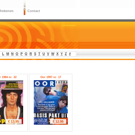
frekenen
Contact
L
M
N
O
P
Q
R
S
T
U
V
W
X
Y
Z
#
 1984 nr. 22
Oor 1997 nr. 17
€ 13.95
€ 12.95