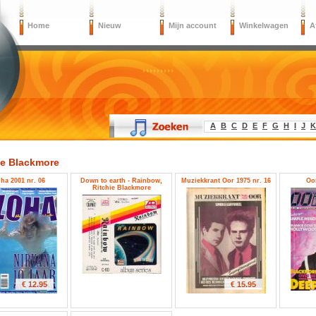
Home
Nieuw
Mijn account
Winkelwagen
A
A
B
C
D
E
F
G
H
I
J
K
ie Blackmore
ha 2001 nr. 06
Down to earth - Rainbow,
Muziekkrant Oor 1975 nr. 16
Oor
Ritchie Blackmore
€ 12.95
€ 15.95