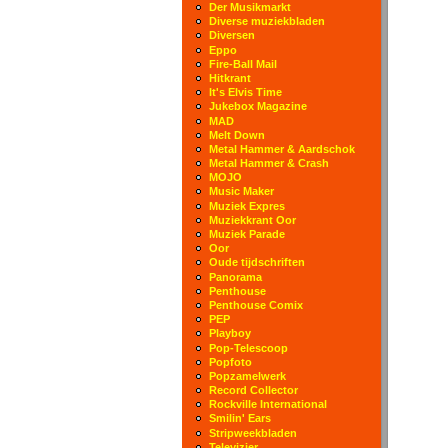
Der Musikmarkt
Diverse muziekbladen
Diversen
Eppo
Fire-Ball Mail
Hitkrant
It's Elvis Time
Jukebox Magazine
MAD
Melt Down
Metal Hammer & Aardschok
Metal Hammer & Crash
MOJO
Music Maker
Muziek Expres
Muziekkrant Oor
Muziek Parade
Oor
Oude tijdschriften
Panorama
Penthouse
Penthouse Comix
PEP
Playboy
Pop-Telescoop
Popfoto
Popzamelwerk
Record Collector
Rockville International
Smilin' Ears
Stripweekbladen
Televizier