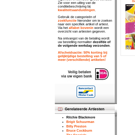
Oo
Zie voor een uitleg van de
conditiebeschrijving bij
kwaliteitsaanduidingen
.
Gebruik de categorieën of
zoekfunctie
hieronder om te zoeken
naar een specifiek artikel of artiest.
Via het
alfabet bovenin
wordt een
overzicht van artiesten gegeven.
Na ontvangst van de betaling wordt
uw bestelling normaliter
dezelfde of
de volgende werkdag verzonden
.
Afscheidsactie: 50% korting bij
gelijktijdige bestelling van 5 of
meer (verschillende) artikelen!
Gerelateerde Artiesten
Ritchie Blackmore
Brigit Schuurman
Billy Preston
Bruce Cockburn