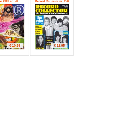
r 2001 nr. 20
Record Collector nr. 228
€ 10.95
€ 12.95