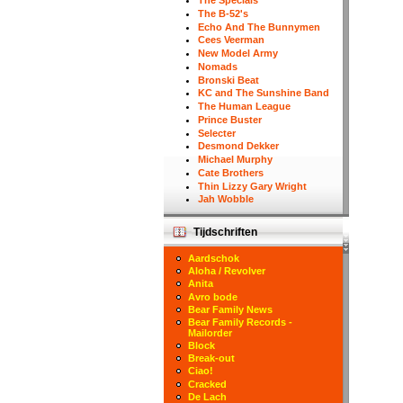
The Specials
The B-52's
Echo And The Bunnymen
Cees Veerman
New Model Army
Nomads
Bronski Beat
KC and The Sunshine Band
The Human League
Prince Buster
Selecter
Desmond Dekker
Michael Murphy
Cate Brothers
Thin Lizzy Gary Wright
Jah Wobble
Tijdschriften
Aardschok
Aloha / Revolver
Anita
Avro bode
Bear Family News
Bear Family Records -
Mailorder
Block
Break-out
Ciao!
Cracked
De Lach