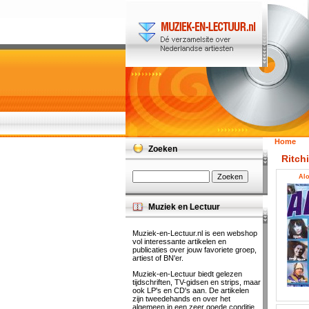
Home
Zoeken
Ritch
Alo
Muziek en Lectuur
Muziek-en-Lectuur.nl is een webshop
vol interessante artikelen en
publicaties over jouw favoriete groep,
artiest of BN'er.
Muziek-en-Lectuur biedt gelezen
tijdschriften, TV-gidsen en strips, maar
ook LP's en CD's aan. De artikelen
zijn tweedehands en over het
algemeen in een zeer goede conditie.