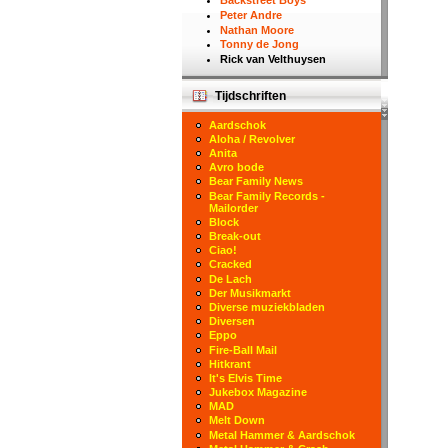
Backstreet Boys
Peter Andre
Nathan Moore
Tonny de Jong
Rick van Velthuysen
Tijdschriften
Aardschok
Aloha / Revolver
Anita
Avro bode
Bear Family News
Bear Family Records -
Mailorder
Block
Break-out
Ciao!
Cracked
De Lach
Der Musikmarkt
Diverse muziekbladen
Diversen
Eppo
Fire-Ball Mail
Hitkrant
It's Elvis Time
Jukebox Magazine
MAD
Melt Down
Metal Hammer & Aardschok