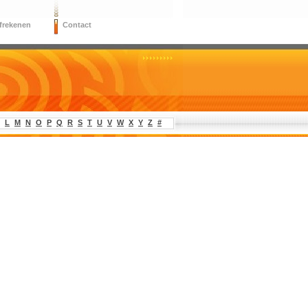
frekenen
Contact
L
M
N
O
P
Q
R
S
T
U
V
W
X
Y
Z
#