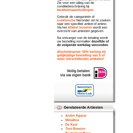
Zie voor een uitleg van de
conditiebeschrijving bij
kwaliteitsaanduidingen
.
Gebruik de categorieën of
zoekfunctie
hieronder om te zoeken
naar een specifiek artikel of artiest.
Via het
alfabet bovenin
wordt een
overzicht van artiesten gegeven.
Na ontvangst van de betaling wordt
uw bestelling normaliter
dezelfde of
de volgende werkdag verzonden
.
Afscheidsactie: 50% korting bij
gelijktijdige bestelling van 5 of
meer (verschillende) artikelen!
Gerelateerde Artiesten
Andre Agassi
Metallica
De Kast
Toni Braxton