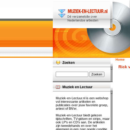
Home
Zoeken
Rick 
Muziek en Lectuur
Muziek-en-Lectuur.nl is een webshop
vol interessante artikelen en
publicaties over jouw favoriete groep,
artiest of BN'er.
Muziek-en-Lectuur biedt gelezen
tijdschriften, TV-gidsen en strips, maar
ook LP's en CD's aan. De artikelen
zijn tweedehands en over het
algemeen in een zeer goede conditie.