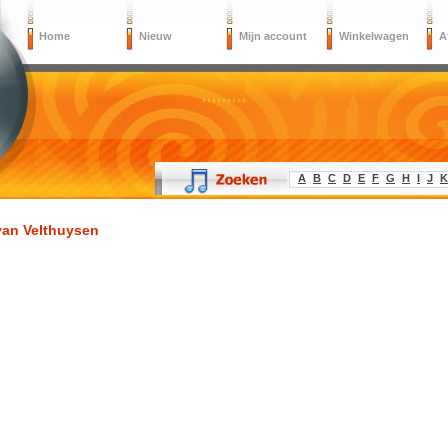
Home
Nieuw
Mijn account
Winkelwagen
A
A
B
C
D
E
F
G
H
I
J
K
van Velthuysen