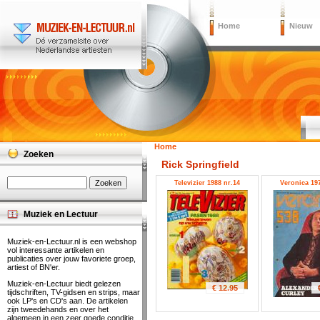
Home
Nieuw
Home
Zoeken
Rick Springfield
Televizier 1988 nr.14
Veronica 197
Muziek en Lectuur
Muziek-en-Lectuur.nl is een webshop
vol interessante artikelen en
publicaties over jouw favoriete groep,
artiest of BN'er.
Muziek-en-Lectuur biedt gelezen
€ 12.95
tijdschriften, TV-gidsen en strips, maar
ook LP's en CD's aan. De artikelen
zijn tweedehands en over het
algemeen in een zeer goede conditie.