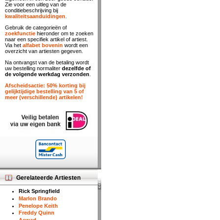
Zie voor een uitleg van de
conditiebeschrijving bij
kwaliteitsaanduidingen
.
Gebruik de categorieën of
zoekfunctie
hieronder om te zoeken
naar een specifiek artikel of artiest.
Via het
alfabet bovenin
wordt een
overzicht van artiesten gegeven.
Na ontvangst van de betaling wordt
uw bestelling normaliter
dezelfde of
de volgende werkdag verzonden
.
Afscheidsactie: 50% korting bij
gelijktijdige bestelling van 5 of
meer (verschillende) artikelen!
Gerelateerde Artiesten
Rick Springfield
Marlon Brando
Penelope Keith
Freddy Quinn