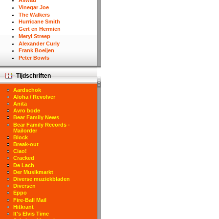
Aswad
Vinegar Joe
The Walkers
Hurricane Smith
Gert en Hermien
Meryl Streep
Alexander Curly
Frank Boeijen
Peter Bowls
Tijdschriften
Aardschok
Aloha / Revolver
Anita
Avro bode
Bear Family News
Bear Family Records -
Mailorder
Block
Break-out
Ciao!
Cracked
De Lach
Der Musikmarkt
Diverse muziekbladen
Diversen
Eppo
Fire-Ball Mail
Hitkrant
It's Elvis Time