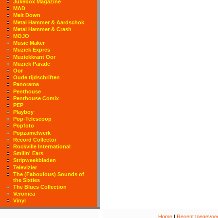
Jukebox Magazine
MAD
Melt Down
Metal Hammer & Aardschok
Metal Hammer & Crash
MOJO
Music Maker
Muziek Expres
Muziekkrant Oor
Muziek Parade
Oor
Oude tijdschriften
Panorama
Penthouse
Penthouse Comix
PEP
Playboy
Pop-Telescoop
Popfoto
Popzamelwerk
Record Collector
Rockville International
Smilin' Ears
Stripweekbladen
Televizier
The (Faboulous) Sounds of
the Sixties
The Blues Collection
Veronica
Vinyl
Home
|
Recent toegevoeg