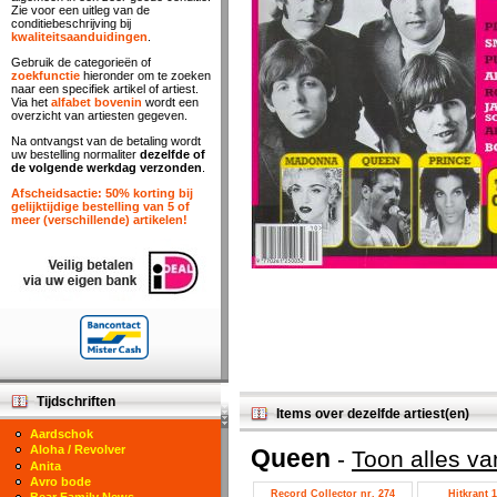
Zie voor een uitleg van de
conditiebeschrijving bij
kwaliteitsaanduidingen
.
Gebruik de categorieën of
zoekfunctie
hieronder om te zoeken
naar een specifiek artikel of artiest.
Via het
alfabet bovenin
wordt een
overzicht van artiesten gegeven.
Na ontvangst van de betaling wordt
uw bestelling normaliter
dezelfde of
de volgende werkdag verzonden
.
Afscheidsactie: 50% korting bij
gelijktijdige bestelling van 5 of
meer (verschillende) artikelen!
Tijdschriften
Items over dezelfde artiest(en)
Aardschok
Aloha / Revolver
Queen
-
Toon alles v
Anita
Avro bode
Record Collector nr. 274
Hitkrant 1
Bear Family News