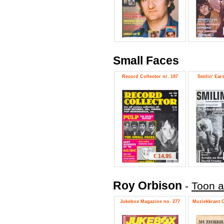
Small Faces
Record Collector nr. 197
Smilin' Ears
€ 14.95
Roy Orbison
-
Toon a
Jukebox Magazine no. 277
Muziekkrant O