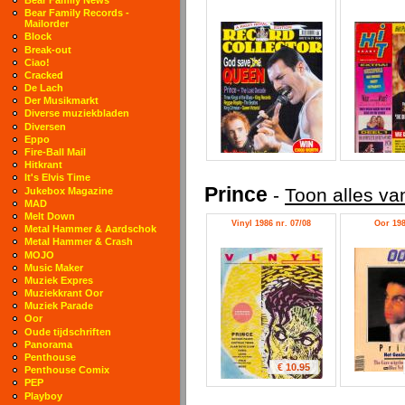
Bear Family Records -
Mailorder
Block
Break-out
Ciao!
Cracked
De Lach
Der Musikmarkt
Diverse muziekbladen
Diversen
Eppo
Fire-Ball Mail
Hitkrant
It's Elvis Time
Prince
-
Toon alles va
Jukebox Magazine
MAD
Melt Down
Vinyl 1986 nr. 07/08
Oor 198
Metal Hammer & Aardschok
Metal Hammer & Crash
MOJO
Music Maker
Muziek Expres
Muziekkrant Oor
Muziek Parade
Oor
Oude tijdschriften
Panorama
Penthouse
€ 10.95
Penthouse Comix
PEP
Playboy