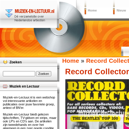
Home
Nieuw
Home
»
Record Collec
Zoeken
Record Collector
Muziek en Lectuur
Muziek-en-Lectuur.nl is een webshop
vol interessante artikelen en
publicaties over jouw favoriete groep,
artiest of BN'er.
Muziek-en-Lectuur biedt gelezen
tijdschriften, TV-gidsen en strips, maar
ook LP's en CD's aan. De artikelen
zijn tweedehands en over het
algemeen in een zeer goede conditie.