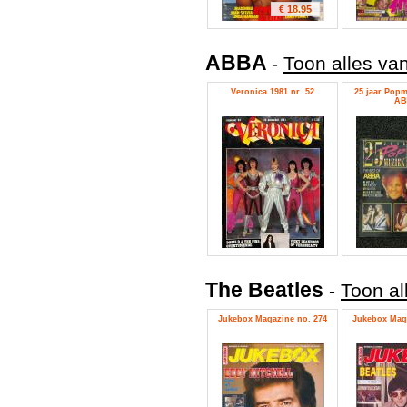
€ 18.95
ABBA
-
Toon alles va
Veronica 1981 nr. 52
25 jaar Popm
AB
The Beatles
-
Toon al
Jukebox Magazine no. 274
Jukebox Maga