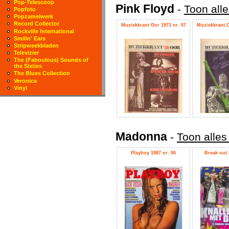
Pop-Telescoop
Pink Floyd
-
Toon alle
Popfoto
Popzamelwerk
Record Collector
Muziekkrant Oor 1973 nr. 07
Muziekkrant O
Rockville International
Smilin' Ears
Stripweekbladen
Televizier
The (Faboulous) Sounds of
the Sixties
The Blues Collection
Veronica
Vinyl
Madonna
-
Toon alle
Playboy 1987 nr. 06
Break out 