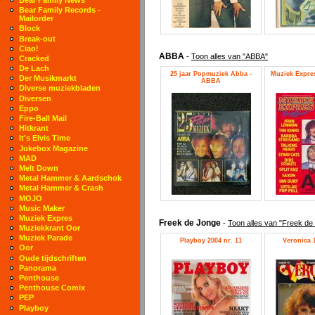
Bear Family Records -
Mailorder
Block
Break-out
Ciao!
ABBA
-
Toon alles van "ABBA"
Cracked
De Lach
25 jaar Popmuziek Abba -
Muziek Expres
Der Musikmarkt
ABBA
Diverse muziekbladen
Diversen
Eppo
Fire-Ball Mail
Hitkrant
It's Elvis Time
Jukebox Magazine
MAD
Melt Down
Metal Hammer & Aardschok
Metal Hammer & Crash
MOJO
Music Maker
Muziek Expres
Freek de Jonge
-
Toon alles van "Freek de
Muziekkrant Oor
Muziek Parade
Playboy 2004 nr. 11
Veronica 1
Oor
Oude tijdschriften
Panorama
Penthouse
Penthouse Comix
PEP
Playboy