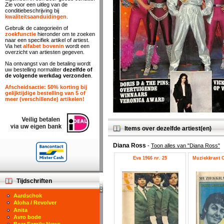
Zie voor een uitleg van de
conditiebeschrijving bij
kwaliteitsaanduidingen
.
Gebruik de categorieën of
zoekfunctie
hieronder om te zoeken
naar een specifiek artikel of artiest.
Via het
alfabet bovenin
wordt een
overzicht van artiesten gegeven.
Na ontvangst van de betaling wordt
uw bestelling normaliter
dezelfde of
de volgende werkdag verzonden
.
Afscheidsactie: 50% korting bij
gelijktijdige bestelling van 5 of
meer (verschillende) artikelen!
Items over dezelfde artiest(en)
Diana Ross
-
Toon alles van "Diana Ross"
Eva 1966 nr. 25
Muziekkrant O
Tijdschriften
Aardschok
Aloha / Revolver
Anita
Avro bode
Bear Family News