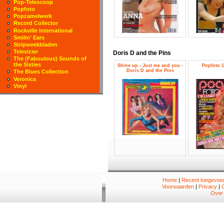
Pop-Telescoop
Popfoto
Popzamelwerk
Record Collector
Rockville International
Smilin' Ears
Stripweekbladen
Televizier
Doris D and the Pins
The (Faboulous) Sounds of
the Sixties
Shine up - Just me and you -
Popfoto 1
Doris D and the Pins
The Blues Collection
Veronica
Vinyl
Home
|
Recent toegevoeg
Voorwaarden
|
Privacy
|
Over