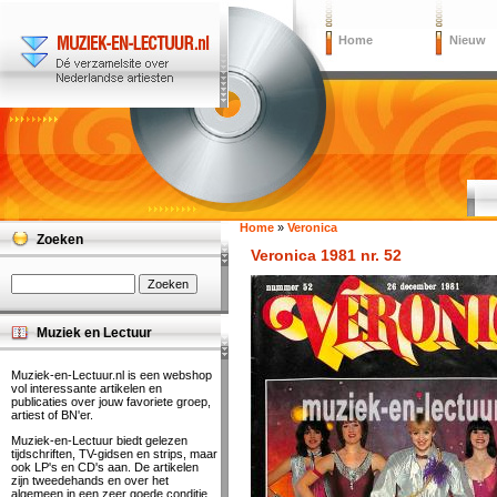
Home
Nieuw
Home
»
Veronica
Zoeken
Veronica 1981 nr. 52
Muziek en Lectuur
Muziek-en-Lectuur.nl is een webshop
vol interessante artikelen en
publicaties over jouw favoriete groep,
artiest of BN'er.
Muziek-en-Lectuur biedt gelezen
tijdschriften, TV-gidsen en strips, maar
ook LP's en CD's aan. De artikelen
zijn tweedehands en over het
algemeen in een zeer goede conditie.