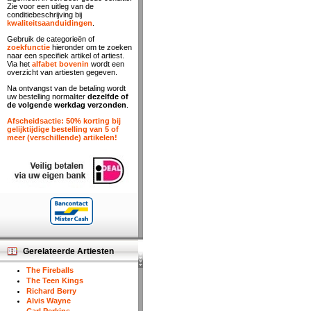
Zie voor een uitleg van de
conditiebeschrijving bij
kwaliteitsaanduidingen
.
Gebruik de categorieën of
zoekfunctie
hieronder om te zoeken
naar een specifiek artikel of artiest.
Via het
alfabet bovenin
wordt een
overzicht van artiesten gegeven.
Na ontvangst van de betaling wordt
uw bestelling normaliter
dezelfde of
de volgende werkdag verzonden
.
Afscheidsactie: 50% korting bij
gelijktijdige bestelling van 5 of
meer (verschillende) artikelen!
Gerelateerde Artiesten
The Fireballs
The Teen Kings
Richard Berry
Alvis Wayne