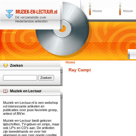
Home
Nieuw
Home
Zoeken
Ray Campi
Muziek en Lectuur
Muziek-en-Lectuur.nl is een webshop
vol interessante artikelen en
publicaties over jouw favoriete groep,
artiest of BN'er.
Muziek-en-Lectuur biedt gelezen
tijdschriften, TV-gidsen en strips, maar
ook LP's en CD's aan. De artikelen
zijn tweedehands en over het
algemeen in een zeer goede conditie.