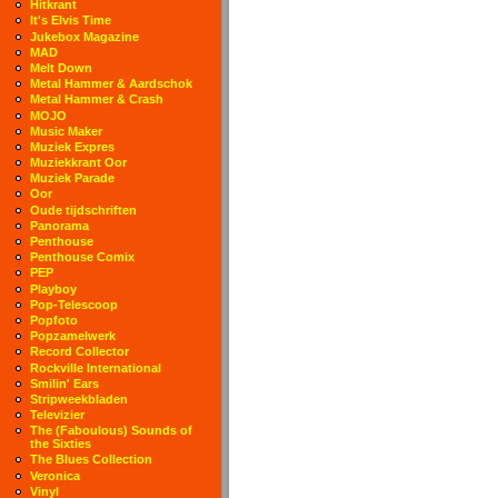
Hitkrant
It's Elvis Time
Jukebox Magazine
MAD
Melt Down
Metal Hammer & Aardschok
Metal Hammer & Crash
MOJO
Music Maker
Muziek Expres
Muziekkrant Oor
Muziek Parade
Oor
Oude tijdschriften
Panorama
Penthouse
Penthouse Comix
PEP
Playboy
Pop-Telescoop
Popfoto
Popzamelwerk
Record Collector
Rockville International
Smilin' Ears
Stripweekbladen
Televizier
The (Faboulous) Sounds of
the Sixties
The Blues Collection
Veronica
Vinyl