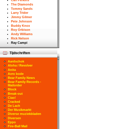
Carl Perkins
The Diamonds
Tommy Sands
Larry Trider
Jimmy Gilmer
Pete Johnson
Buddy Knox
Roy Orbison
Andy Williams
Rick Nelson
Ray Campi
Tijdschriften
Aardschok
Aloha / Revolver
Anita
Avro bode
Bear Family News
Bear Family Records -
Mailorder
Block
Break-out
Ciao!
Cracked
De Lach
Der Musikmarkt
Diverse muziekbladen
Diversen
Eppo
Fire-Ball Mail