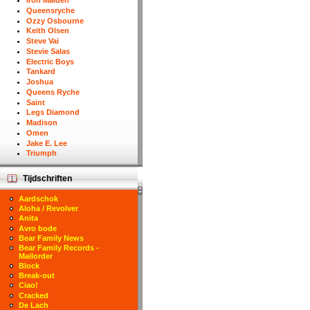
Iron Maiden
Queensryche
Ozzy Osbourne
Keith Olsen
Steve Vai
Stevie Salas
Electric Boys
Tankard
Joshua
Queens Ryche
Saint
Legs Diamond
Madison
Omen
Jake E. Lee
Triumph
Tijdschriften
Aardschok
Aloha / Revolver
Anita
Avro bode
Bear Family News
Bear Family Records -
Mailorder
Block
Break-out
Ciao!
Cracked
De Lach