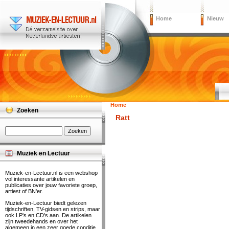
Home
Nieuw
Home
Zoeken
Ratt
Muziek en Lectuur
Muziek-en-Lectuur.nl is een webshop
vol interessante artikelen en
publicaties over jouw favoriete groep,
artiest of BN'er.
Muziek-en-Lectuur biedt gelezen
tijdschriften, TV-gidsen en strips, maar
ook LP's en CD's aan. De artikelen
zijn tweedehands en over het
algemeen in een zeer goede conditie.