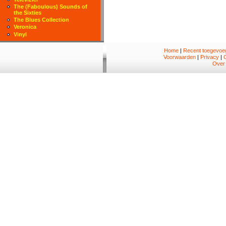
The (Faboulous) Sounds of
the Sixties
The Blues Collection
Veronica
Vinyl
Home
|
Recent toegevoeg
Voorwaarden
|
Privacy
|
Over