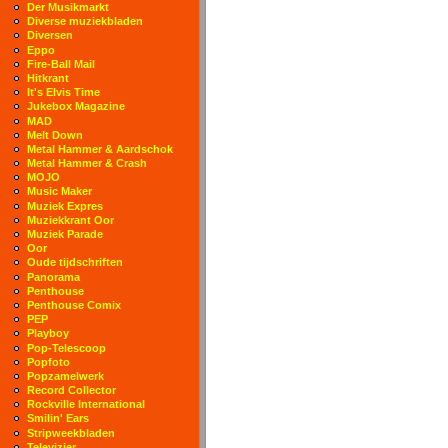
Der Musikmarkt
Diverse muziekbladen
Diversen
Eppo
Fire-Ball Mail
Hitkrant
It's Elvis Time
Jukebox Magazine
MAD
Melt Down
Metal Hammer & Aardschok
Metal Hammer & Crash
MOJO
Music Maker
Muziek Expres
Muziekkrant Oor
Muziek Parade
Oor
Oude tijdschriften
Panorama
Penthouse
Penthouse Comix
PEP
Playboy
Pop-Telescoop
Popfoto
Popzamelwerk
Record Collector
Rockville International
Smilin' Ears
Stripweekbladen
Televizier