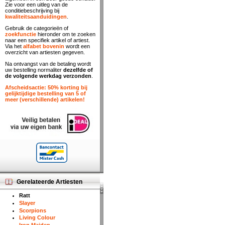
Zie voor een uitleg van de
conditiebeschrijving bij
kwaliteitsaanduidingen
.
Gebruik de categorieën of
zoekfunctie
hieronder om te zoeken
naar een specifiek artikel of artiest.
Via het
alfabet bovenin
wordt een
overzicht van artiesten gegeven.
Na ontvangst van de betaling wordt
uw bestelling normaliter
dezelfde of
de volgende werkdag verzonden
.
Afscheidsactie: 50% korting bij
gelijktijdige bestelling van 5 of
meer (verschillende) artikelen!
Gerelateerde Artiesten
Ratt
Slayer
Scorpions
Living Colour