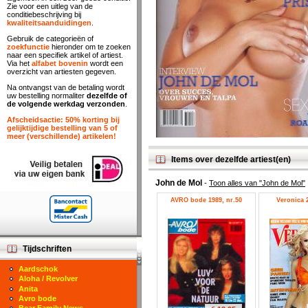
Zie voor een uitleg van de
conditiebeschrijving bij
kwaliteitsaanduidingen
.
Gebruik de categorieën of
zoekfunctie
hieronder om te zoeken
naar een specifiek artikel of artiest.
Via het
alfabet bovenin
wordt een
overzicht van artiesten gegeven.
Na ontvangst van de betaling wordt
uw bestelling normaliter
dezelfde of
de volgende werkdag verzonden
.
Afscheidsactie: 50% korting bij
gelijktijdige bestelling van 5 of
meer (verschillende) artikelen!
Items over dezelfde artiest(en)
John de Mol
-
Toon alles van "John de Mol"
AVRO bode 1989, nr.50
Veronica 2
Tijdschriften
Aardschok
Aloha / Revolver
Anita
Avro bode
Bear Family News