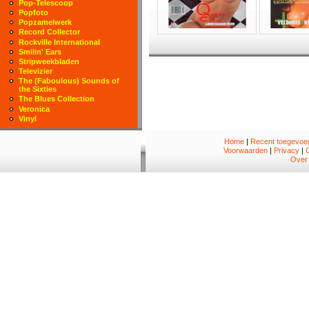
Pop-Telescoop
Popfoto
Popzamelwerk
Record Collector
Rockville International
Smilin' Ears
Stripweekbladen
Televizier
The (Faboulous) Sounds of
the Sixties
The Blues Collection
Veronica
Vinyl
Home
|
Recent toegevoeg
Voorwaarden
|
Privacy
|
Over