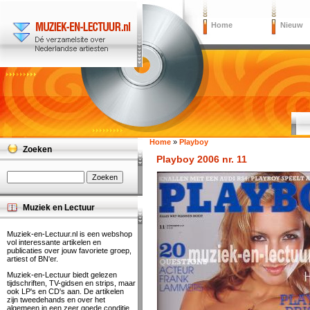
Home
Nieuw
Home
»
Playboy
Zoeken
Playboy 2006 nr. 11
Muziek en Lectuur
Muziek-en-Lectuur.nl is een webshop
vol interessante artikelen en
publicaties over jouw favoriete groep,
artiest of BN'er.
Muziek-en-Lectuur biedt gelezen
tijdschriften, TV-gidsen en strips, maar
ook LP's en CD's aan. De artikelen
zijn tweedehands en over het
algemeen in een zeer goede conditie.