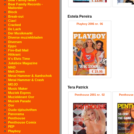
€ 13.95
Bear Family Records -
Mailorder
Block
Estela Pereira
Break-out
Ciao!
Playboy 2006 nr. 06
Cracked
De Lach
Der Musikmarkt
Diverse muziekbladen
Diversen
Eppo
Fire-Ball Mail
Hitkrant
It's Elvis Time
Jukebox Magazine
MAD
€ 19.95
Melt Down
Metal Hammer & Aardschok
Metal Hammer & Crash
MOJO
Tera Patrick
Music Maker
Muziek Expres
Penthouse 2001 nr. 02
Penthouse 
Muziekkrant Oor
Muziek Parade
Oor
Oude tijdschriften
Panorama
Penthouse
Penthouse Comix
PEP
Playboy