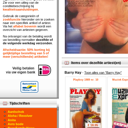
Zie voor een uitleg van de
conditiebeschrijving bij
kwaliteitsaanduidingen
.
Gebruik de categorieën of
zoekfunctie
hieronder om te zoeken
naar een specifiek artikel of artiest.
Via het
alfabet bovenin
wordt een
overzicht van artiesten gegeven.
Na ontvangst van de betaling wordt
uw bestelling normaliter
dezelfde of
de volgende werkdag verzonden
.
Afscheidsactie: 50% korting bij
gelijktijdige bestelling van 5 of
meer (verschillende) artikelen!
Items over dezelfde artiest(en)
Barry Hay
-
Toon alles van "Barry Hay"
Playboy 1989 nr. 10
Muziek Expre
Tijdschriften
Aardschok
Aloha / Revolver
Anita
Avro bode
€ 18.95
Bear Family News