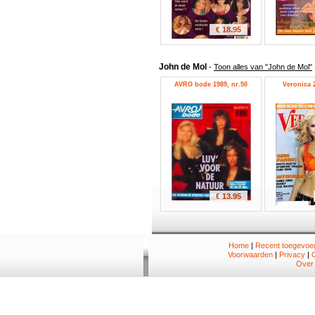
€ 18.95
John de Mol
-
Toon alles van "John de Mol"
AVRO bode 1989, nr.50
Veronica 2
€ 13.95
Home
|
Recent toegevoeg
Voorwaarden
|
Privacy
|
Over