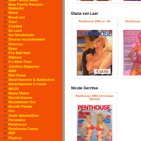
Bear Family Records -
Mailorder
Block
Diana van Laar
Break-out
Penthouse 1991 nr. 04
Penthouse 
Ciao!
Cracked
De Lach
Der Musikmarkt
Diverse muziekbladen
Diversen
Eppo
Fire-Ball Mail
Hitkrant
It's Elvis Time
Jukebox Magazine
MAD
€ 18.95
Melt Down
Metal Hammer & Aardschok
Metal Hammer & Crash
Nicole Gerritse
MOJO
Music Maker
Penthouse 1993 Christmas
Muziek Expres
Special
Muziekkrant Oor
Muziek Parade
Oor
Oude tijdschriften
Panorama
Penthouse
Penthouse Comix
PEP
Playboy