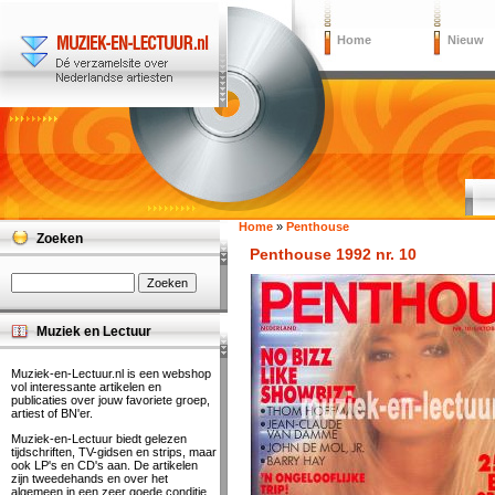
Home
Nieuw
Home
»
Penthouse
Zoeken
Penthouse 1992 nr. 10
Muziek en Lectuur
Muziek-en-Lectuur.nl is een webshop
vol interessante artikelen en
publicaties over jouw favoriete groep,
artiest of BN'er.
Muziek-en-Lectuur biedt gelezen
tijdschriften, TV-gidsen en strips, maar
ook LP's en CD's aan. De artikelen
zijn tweedehands en over het
algemeen in een zeer goede conditie.