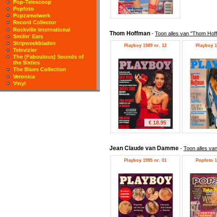
Pop-Telescoop
Popfoto
Popzamelwerk
Record Collector
Rockville International
Thom Hoffman
-
Toon alles van "Thom Hof
Smilin' Ears
Stripweekbladen
Playboy 1989 nr. 12
Playboy 1
Televizier
The (Faboulous) Sounds of
the Sixties
The Blues Collection
Veronica
Vinyl
€ 18.95
Jean Claude van Damme
-
Toon alles v
Playboy 1995 nr. 01
Popfoto 1