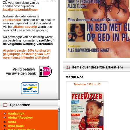
Zie voor een uitleg van de
conditiebeschrijving bij
kwaliteitsaanduidingen
.
Gebruik de categorieën of
zoekfunctie
hieronder om te zoeken
naar een specifiek artikel of artiest.
Via het
alfabet bovenin
wordt een
overzicht van artiesten gegeven.
Na ontvangst van de betaling wordt
uw bestelling normaliter
dezelfde of
de volgende werkdag verzonden
.
Afscheidsactie: 50% korting bij
gelijktijdige bestelling van 5 of
meer (verschillende) artikelen!
Items over dezelfde artiest(en)
Martin Ros
Televizier 1991 nr.15
Tijdschriften
Aardschok
Aloha / Revolver
Anita
Avro bode
Bear Family News