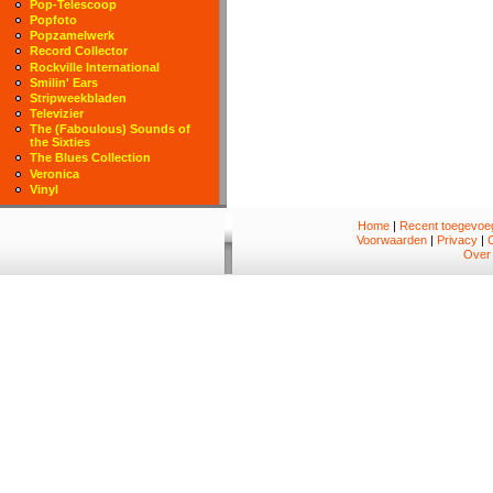
Pop-Telescoop
Popfoto
Popzamelwerk
Record Collector
Rockville International
Smilin' Ears
Stripweekbladen
Televizier
The (Faboulous) Sounds of
the Sixties
The Blues Collection
Veronica
Vinyl
Home
|
Recent toegevoeg
Voorwaarden
|
Privacy
|
Over