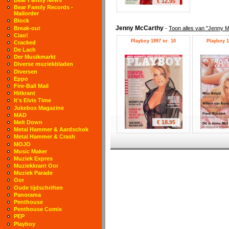
€ 12.95
Bear Family Records -
Mailorder
Block
Jenny McCarthy
Break-out
-
Toon alles van "Jenny 
Ciao!
Playboy 1997 nr. 10
Playboy 1
Cracked
De Lach
Der Musikmarkt
Diverse muziekbladen
Diversen
Eppo
Fire-Ball Mail
Hitkrant
It's Elvis Time
Jukebox Magazine
MAD
€ 18.95
Melt Down
Metal Hammer & Aardschok
Metal Hammer & Crash
MOJO
Music Maker
Muziek Expres
Muziekkrant Oor
Muziek Parade
Oor
Oude tijdschriften
Panorama
Penthouse
Penthouse Comix
PEP
Playboy