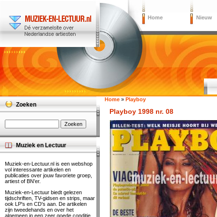
Home
Nieuw
Home
»
Playboy
Zoeken
Playboy 1998 nr. 08
Muziek en Lectuur
Muziek-en-Lectuur.nl is een webshop
vol interessante artikelen en
publicaties over jouw favoriete groep,
artiest of BN'er.
Muziek-en-Lectuur biedt gelezen
tijdschriften, TV-gidsen en strips, maar
ook LP's en CD's aan. De artikelen
zijn tweedehands en over het
algemeen in een zeer goede conditie.