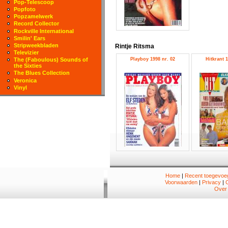
Pop-Telescoop
Popfoto
Popzamelwerk
Record Collector
Rockville International
Smilin' Ears
Stripweekbladen
Rintje Ritsma
Televizier
Playboy 1998 nr. 02
Hitkrant 1
The (Faboulous) Sounds of
the Sixties
The Blues Collection
Veronica
Vinyl
Home
|
Recent toegevoeg
Voorwaarden
|
Privacy
|
Over