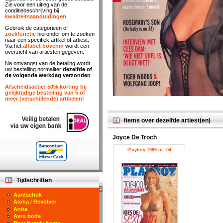
Zie voor een uitleg van de
conditiebeschrijving bij
kwaliteitsaanduidingen
.
Gebruik de categorieën of
zoekfunctie
hieronder om te zoeken
naar een specifiek artikel of artiest.
Via het
alfabet bovenin
wordt een
overzicht van artiesten gegeven.
Na ontvangst van de betaling wordt
uw bestelling normaliter
dezelfde of
de volgende werkdag verzonden
.
Afscheidsactie: 50% korting bij
gelijktijdige bestelling van 5 of
meer (verschillende) artikelen!
Items over dezelfde artiest(en)
Joyce De Troch
Playboy 1999 nr. 04
Tijdschriften
Aardschok
Aloha / Revolver
Anita
Avro bode
Bear Family News