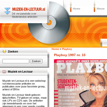
Home
Nieuw
Home
»
Playboy
Zoeken
Playboy 1997 nr. 10
Muziek en Lectuur
Muziek-en-Lectuur.nl is een webshop
vol interessante artikelen en
publicaties over jouw favoriete groep,
artiest of BN'er.
Muziek-en-Lectuur biedt gelezen
tijdschriften, TV-gidsen en strips, maar
ook LP's en CD's aan. De artikelen
zijn tweedehands en over het
algemeen in een zeer goede conditie.