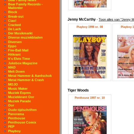
Bear Family Records -
Mailorder
Block
Break-out
Jenny McCarthy
-
Toon alles van "Jenny 
Ciao!
Cracked
Playboy 1998 nr. 08
Playboy 1
De Lach
Der Musikmarkt
Diverse muziekbladen
Diversen
Eppo
Fire-Ball Mail
Hitkrant
It's Elvis Time
Jukebox Magazine
MAD
Melt Down
Metal Hammer & Aardschok
Metal Hammer & Crash
MOJO
Music Maker
Tiger Woods
Muziek Expres
Muziekkrant Oor
Penthouse 1997 nr. 10
Muziek Parade
Oor
Oude tijdschriften
Panorama
Penthouse
Penthouse Comix
PEP
Playboy